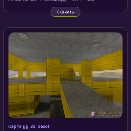
Скачать
Карта gg_33_besot