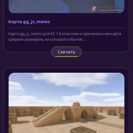
Карта gg_js_mems
Карта gg_js_mems для КС 1.6 классная и оригинальная карта
средних размеров, на которой события...
Скачать