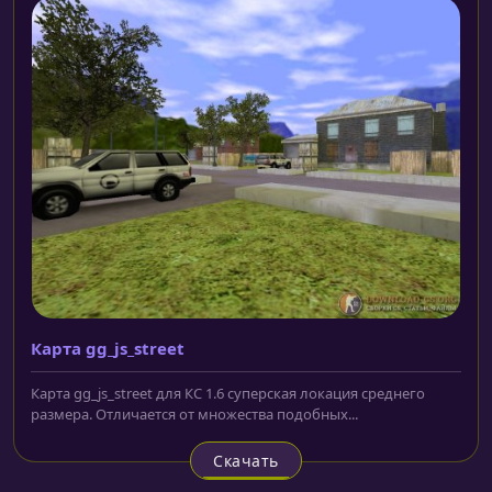
Карта gg_js_street
Карта gg_js_street для КС 1.6 суперская локация среднего
размера. Отличается от множества подобных...
Скачать