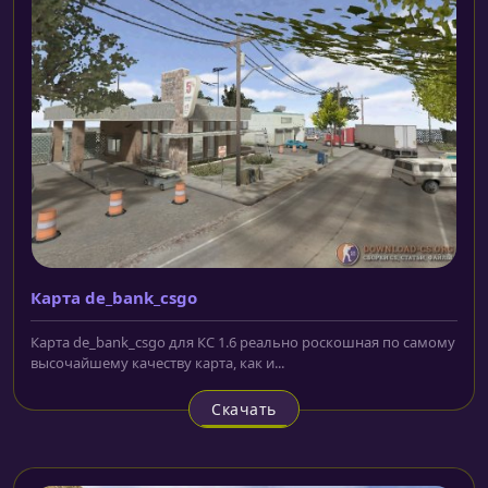
Карта de_bank_csgo
Карта de_bank_csgo для КС 1.6 реально роскошная по самому
высочайшему качеству карта, как и...
Скачать