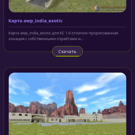
Карта awp_india_exotic
Карта awp_india_exotic для КС 1.6 отлично прорисованная
локация с собственными спрайтами и...
Скачать