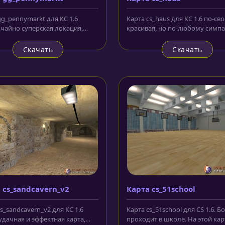
gg_pennymarkt для КС 1.6
Карта cs_haus для КС 1.6 по-св
чайно суперская локация,
красивая, но по-любому симп
ная с использованием...
карта, на которой основное...
Скачать
Скачать
 cs_sandcavern_v2
Карта cs_51school
s_sandcavern_v2 для КС 1.6
Карта cs_51school для CS 1.6. Б
удачная и эффектная карта,
проходит в школе. На этой кар