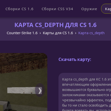
Сборки CS 1.6
Сборки CSS V34
Оружие
Ка
КАРТА CS_DEPTH ДЛЯ CS 1.6
Counter-Strike 1.6
Карты для CS 1.6
Карта cs_depth
Скачать карту:
Карта cs_depth для КС 1.6 э
впечатляющим оформлением
❯
возвышаются буквально ог
заложниками оказываются 
чрезвычайно эффектен, подх
бы то ни стало освободить 
будете воевать вы, использ