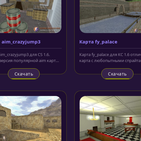
 aim_crazyjump3
Карта fy_palace
im_crazyjump3 для CS 1.6.
Карта fy_palace для КС 1.6 отл
версия популярной aim карты.
карта с любопытными спрайта
а происходит на крыше...
собственной озвучкой. Имеет...
Скачать
Скачать