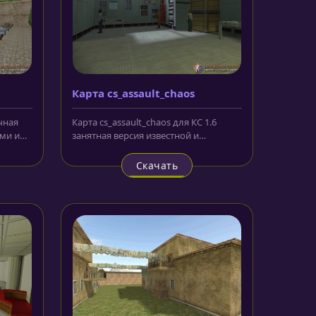
Карта cs_assault_chaos
ичная
Карта cs_assault_chaos для КС 1.6
ми и
занятная версия известной и
популярной серии локаций Assault....
Скачать