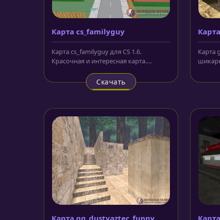
Карта cs_familyguy
Карта
Карта cs_familyguy для CS 1.6.
Карта g
Красочная и интересная карта.
шикарн
Выполнена с использованием
локаци
мультяшных...
Скачать
Карта gg_dustyaztec_funny
Карта