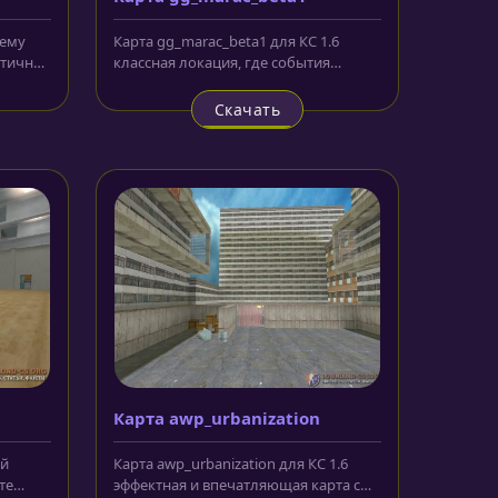
оему
Карта gg_marac_beta1 для КС 1.6
атичная
классная локация, где события
сражения разворачиваются под
жарким...
Скачать
Карта awp_urbanization
ой
Карта awp_urbanization для КС 1.6
те
эффектная и впечатляющая карта с