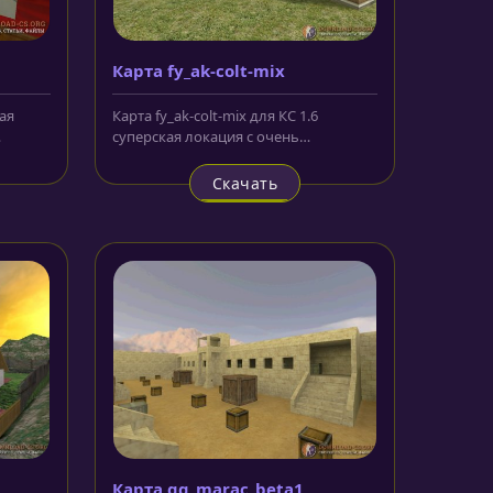
Карта fy_ak-colt-mix
ная
Карта fy_ak-colt-mix для КС 1.6
суперская локация с очень
го
качественной прорисовкой и
детализацией....
Скачать
Карта gg_marac_beta1