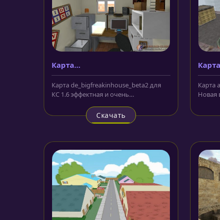
Карта
Карта
de_bigfreakinhouse_beta2
Карта de_bigfreakinhouse_beta2 для
Карта a
КС 1.6 эффектная и очень
Новая 
качественная локация,
Схватк
напоминающая...
Скачать