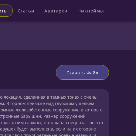
рты
Статьи
Аватарки
Никнеймы
Скачать Файл
то локация, сделанная в темных тонах с очень
. В горном пейзаже над глубоким ущельем
ромные железобетонные сооружения, в которых
стройные барышни. Размер сооружений
оды к ним сложны, но задача спецназа - во что
девушек будет выполнена, если на их стороне
уя все свои приобретенные боевые навыки. В