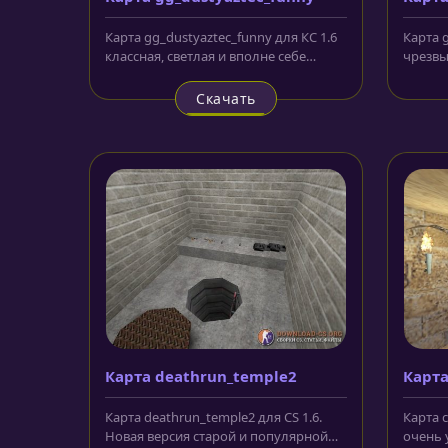
Карта gg_dustyaztec_funny для КС 1.6
Карта 
классная, светлая и вполне себе
чрезвы
эффектная локация, сделанная с...
сделан
Скачать
Карта deathrun_temple2
Карта
Карта deathrun_temple2 для CS 1.6.
Карта c
Новая версия старой и популярной
очень 