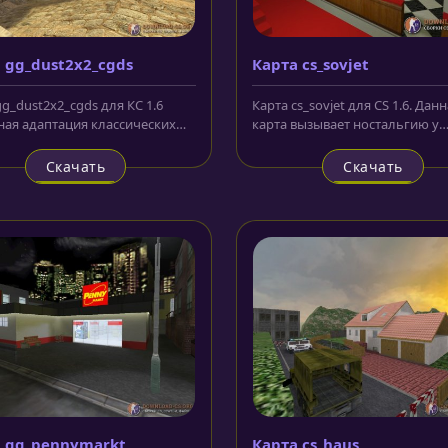
 gg_dust2x2_cgds
Карта cs_sovjet
g_dust2x2_cgds для КС 1.6
Карта cs_sovjet для CS 1.6. Дан
ая адаптация классических
карта вызывает ностальгию у
й dust под категорию GG....
старшего поколения, заставше
СССР....
Скачать
Скачать
 gg_pennymarkt
Карта cs_haus