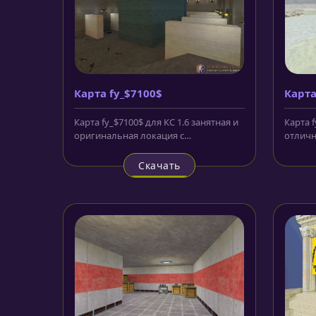
Карта fy_$7100$
Карта
Карта fy_$7100$ для КС 1.6 занятная и
Карта f
оригинальная локация с
отличн
ограниченным игровым
катего
пространством....
Скачать