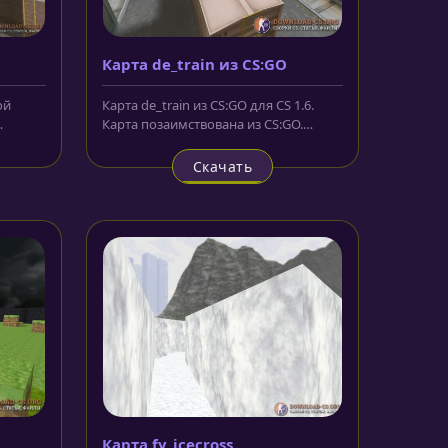
Карта de_train из CS:GO
ой
Карта de_train из CS:GO для CS 1.6.
Карта позаимствована из CS:GO.
в в...
Выполнена очень качественно - HD...
Скачать
Карта fy_icecross