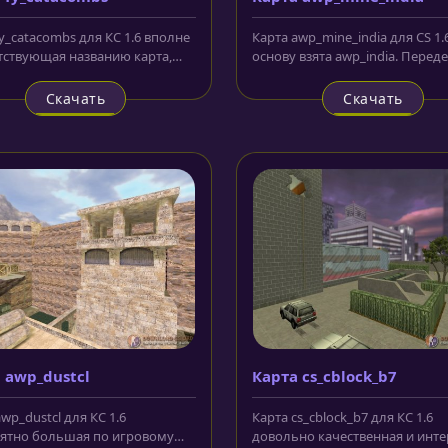
fy_catacombs для КС 1.6 вполне
Карта awp_mine_india для CS 1.6
тствующая названию карта,
основу взята awp_india. Перед
я впечатляющие и...
стиле легендарной игры...
Скачать
Скачать
 awp_dustcl
Карта cs_cblock_b7
wp_dustcl для КС 1.6
Карта cs_cblock_b7 для КС 1.6
ятно большая по игровому
довольно качественная и инте