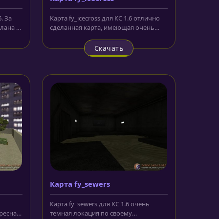
. За
Карта fy_icecross для КС 1.6 отлично
елана в
сделанная карта, имеющая очень
необычную, оригинальную...
Скачать
Карта fy_sewers
Карта fy_sewers для КС 1.6 очень
ресная
темная локация по своему