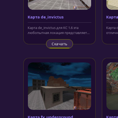
Карта de_invictus
Карта
Карта de_invictus для КС 1.6 эта
Карта 
любопытная локация представляет
отличн
собой хорошо оборудованный
карта,
бункер...
и...
Скачать
Карта fy_underground
Карта