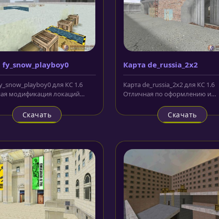
 fy_snow_playboy0
Карта de_russia_2x2
y_snow_playboy0 для КС 1.6
Карта de_russia_2x2 для КС 1.6
ая модификация локаций
Отличная по оформлению и
рии snow, предоставляющая...
конфигурации карта, где игро
командам...
Скачать
Скачать