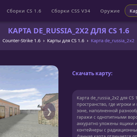
Сборки CS 1.6
Сборки CSS V34
Оружие
Ка
КАРТА DE_RUSSIA_2X2 ДЛЯ CS 1.6
Counter-Strike 1.6
Карты для CS 1.6
Карта de_russia_2x2
Скачать карту:
Карта de_russia_2x2 для CS
пространство, где игроки 
❯
зоне, наполненной разнооб
гаражи с однотипными воро
аккуратно уложены ящики и
контейнеры с радиационным
Данная карта отличается о