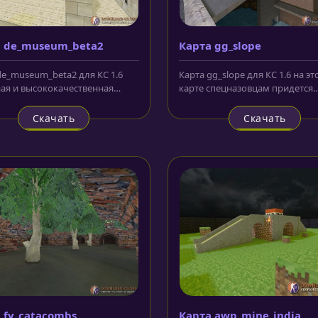
 de_museum_beta2
Карта gg_slope
de_museum_beta2 для КС 1.6
Карта gg_slope для КС 1.6 на эт
ая и высококачественная
карте спецназовцам придется
 которая отправляет игроков
сражаться с отрядом террористо
Скачать
Скачать
 fy_catacombs
Карта awp_mine_india