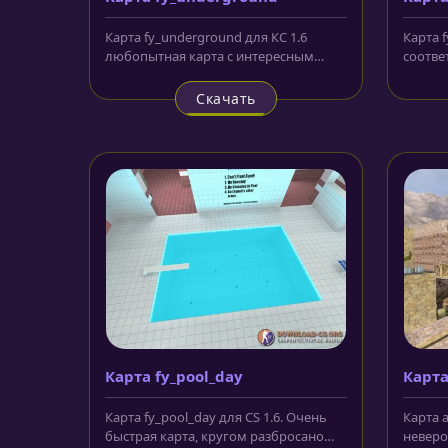
Карта fy_underground для КС 1.6
Карта 
любопытная карта с интересным
соотве
оформлением. Несмотря на
имеюща
название,...
Скачать
Карта fy_pool_day
Карта
Карта fy_pool_day для CS 1.6. Очень
Карта a
быстрая карта, кругом разбросано
неверо