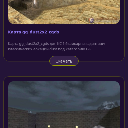
Карта gg_dust2x2_cgds
Карта gg_dust2x2_cgds для КС 1.6 шикарная адаптация
классических локаций dust под категорию GG....
Скачать