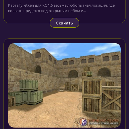
Карта fy_etken для КС 1.6 весьма любопытная локация, где
воевать придется под открытым небом и...
Скачать