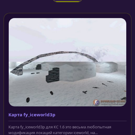
Карта fy_iceworld3p
Карта fy_iceworld3p для КС 1.6 это весьма любопытная
модификация локаций категории iceworld, на...