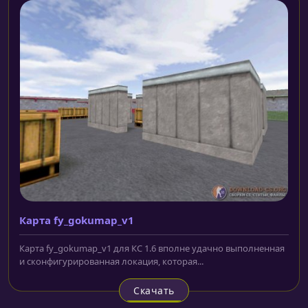
Карта fy_gokumap_v1
Карта fy_gokumap_v1 для КС 1.6 вполне удачно выполненная
и сконфигурированная локация, которая...
Скачать