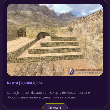
Карта jb_dust2_kkz
Карта jb_dust2_kkz для CS 1.6. Карту de_dust2 также не
обошли вниманием и сделали на ее основе...
Скачать