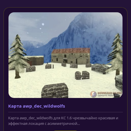
Карта awp_dec_wildwolfs
Карта awp_dec_wildwolfs для КС 1.6 чрезвычайно красивая и
эффектная локация с асимметричной...