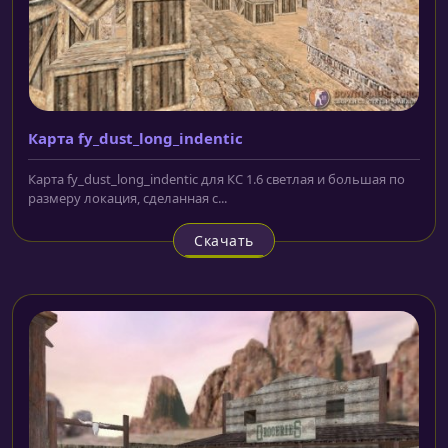
Карта fy_dust_long_indentic
Карта fy_dust_long_indentic для КС 1.6 светлая и большая по
размеру локация, сделанная с...
Скачать