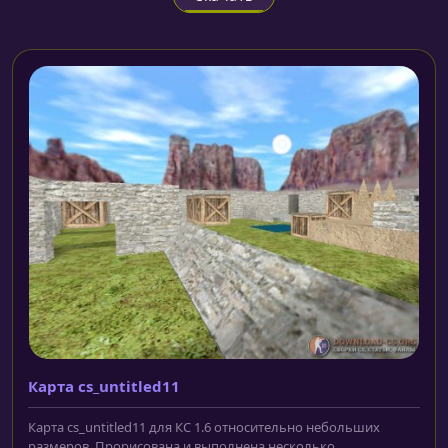
Карта cs_untitled11
Карта cs_untitled11 для КС 1.6 относительно небольших
размеров. Прорисована и выполнена несколько...