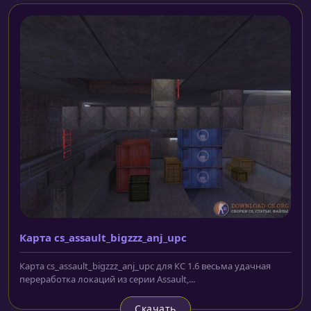
Карта cs_assault_bigzzz_anj_upc
Карта cs_assault_bigzzz_anj_upc для КС 1.6 весьма удачная
переработка локаций из серии Assault,...
Скачать