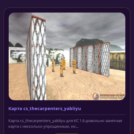
Карта cs_thecarpenters_yabliyu
Карта cs_thecarpenters_yabliyu для КС 1.6 довольно занятная
карта с несколько упрощенным, но...