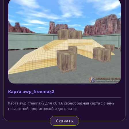
Карта awp_freemax2
Карта awp_freemax2 для КС 1.6 своеобразная карта с очень
несложной прорисовкой и довольно...
Скачать