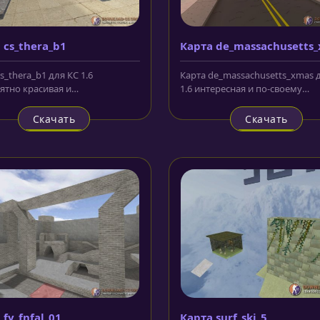
 cs_thera_b1
Карта de_massachusetts
s_thera_b1 для КС 1.6
Карта de_massachusetts_xmas 
ятно красивая и
1.6 интересная и по-своему
качественная локация,
оригинальная локация, сражени
 переносит...
Скачать
Скачать
 fy_fnfal_01
Карта surf_ski_5