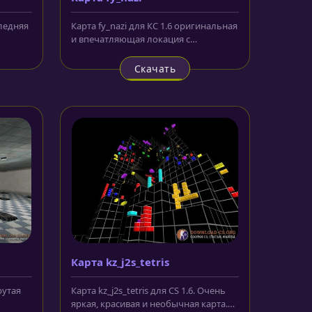
следняя
Карта fy_nazi для КС 1.6 оригинальная
и впечатляющая локация с
...
собственными моделями, текстурами
и...
Скачать
Карта kz_j2s_tetris
рутая
Карта kz_j2s_tetris для CS 1.6. Очень
яркая, красивая и необычная карта.