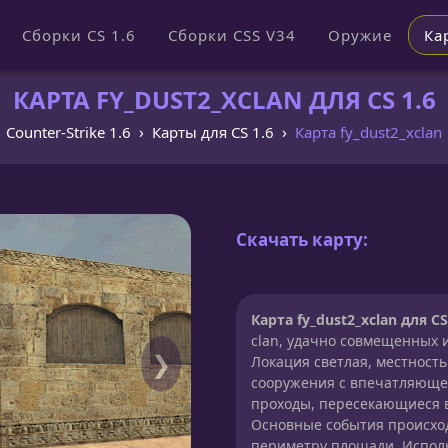
Сборки CS 1.6
Сборки CSS V34
Оружие
Ка
КАРТА FY_DUST2_XCLAN ДЛЯ CS 1.6
Counter-Strike 1.6
Карты для CS 1.6
Карта fy_dust2_xclan
Скачать карту:
Карта fy_dust2_xclan для CS
clan, удачно совмещенных 
❯
Локация светлая, местност
сооружения с впечатляюще
проходы, пересекающиеся 
Основные события происходя
периметру площади. Исполь