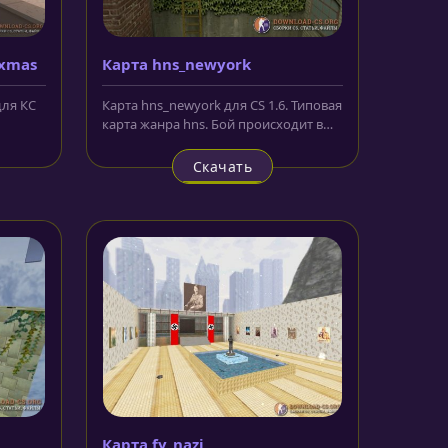
_xmas
Карта hns_newyork
для КС
Карта hns_newyork для CS 1.6. Типовая
карта жанра hns. Бой происходит в
е на...
небольшом городке, который...
Скачать
Карта fy_nazi