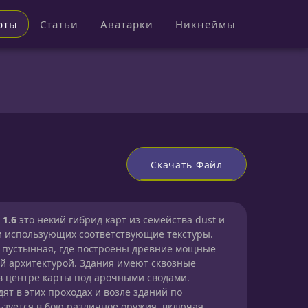
рты
Статьи
Аватарки
Никнеймы
Скачать Файл
 1.6
это некий гибрид карт из семейства dust и
и использующих соответствующие текстуры.
ь пустынная, где построены древние мощные
й архитектурой. Здания имеют сквозные
в центре карты под арочными сводами.
т в этих проходах и возле зданий по
зуется в бою различное оружия, включая