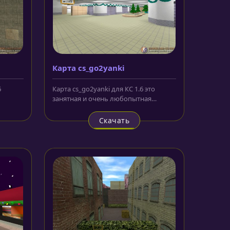
Карта cs_go2yanki
6
Карта cs_go2yanki для КС 1.6 это
занятная и очень любопытная
еров.
локация, совершенно не похожая на...
Скачать