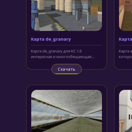
Карта de_granary
Карта
Карта de_granary для КС 1.6
Карта a
интересная и многообещающая
которо
карта в светлом оформлении,
поздни
поскольку...
соотве
Скачать