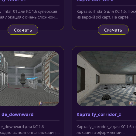
y_fnfal_01 для КС 1.6 суперская
Карта surf_ski_5 для КС 1.6. По
лая локация с очень сложной
из версий ski карт. На карте
урацией, которая...
расположено множество горок,
Скачать
Скачать
а de_downward
Карта fy_corridor_z
de_downward для КС 1.6
Карта fy_corridor_z для КС 1.6 к
ходно выполненная локация,
локация в оформлении