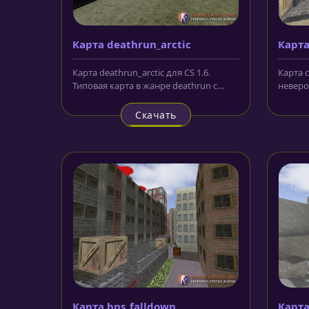
Карта deathrun_arctic
Карта
Карта deathrun_arctic для CS 1.6.
Карта c
Типовая карта в жанре deathrun с
неверо
использованием текстур зимней...
высоко
которая
Скачать
Карта hns_falldown
Карта