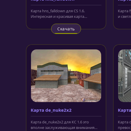
Карта hns_falldown для CS 1.6.
Карта f
Интересная и красивая карта
и свет
порадует Вас отлично
конфиг
выполненными...
Скачать
Карта de_nuke2x2
Карт
Карта de_nuke2x2 для КС 1.6 это
Карта 
вполне заслуживающая внимания
превос