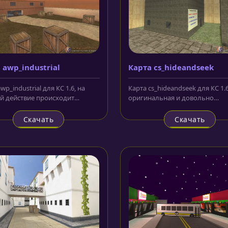
 awp_industrial
Карта cs_hideandseek
wp_industrial для КС 1.6, на
Карта cs_hideandseek для КС 1.
й действие происходит
оригинальная и довольно
м вечером, с
необычная карта средних разм
тствующим...
При этом...
Скачать
Скачать