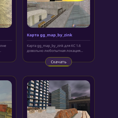
Карта gg_map_by_zink
олне
Карта gg_map_by_zink для КС 1.6
довольно любопытная локация
средних размеров, на которой
игрокам и...
Скачать