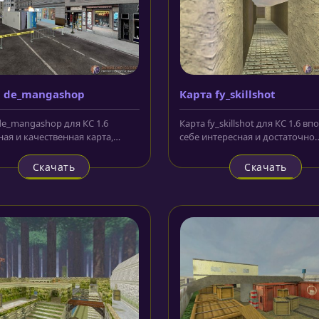
а de_mangashop
Карта fy_skillshot
de_mangashop для КС 1.6
Карта fy_skillshot для КС 1.6 вп
ая и качественная карта,
себе интересная и достаточно
я заслуживает всяческих
сложная для ведения боевых...
...
Скачать
Скачать