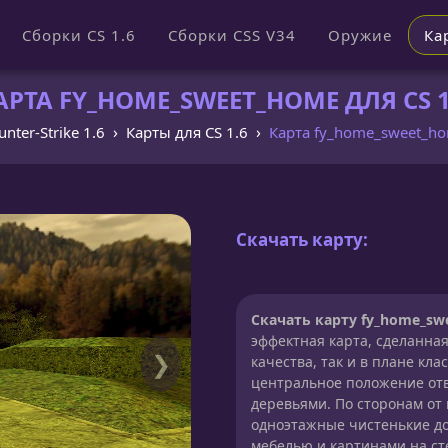
Сборки CS 1.6
Сборки CSS V34
Оружие
Ка
АРТА FY_HOME_SWEET_HOME ДЛЯ CS 1
unter-Strike 1.6
Карты для CS 1.6
Карта fy_home_sweet_h
Скачать карту:
Скачать карту fy_home_swe
эффектная карта, сделанна
❯
качества, так и в плане кл
центральное положение от
деревьями. По сторонам от
одноэтажные чистенькие до
мебелью и картинами на ст