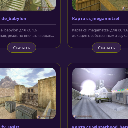
 de_babylon
Карта cs_megametzel
e_babylon для КС 1.6
Карта cs_megametzel для КС 1.6
ная, реально впечатляющая
локация с собственными звука
 с хорошим уровнем
хорошим качеством исполнения
ния и...
Скачать
Скачать
fy_resist
Карта cs_winterhood_bet