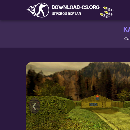
К
Co
❮