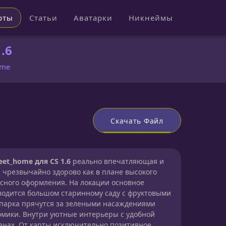
рты
Статьи
Аватарки
Никнеймы
.6
ome
Скачать Файл
et_home для CS 1.6
реально впечатляющая и
я чрезвычайно здорово как в плане высокого
ассного оформления. На локации основное
водится большом старинному саду с фруктовыми
 парка прячутся за зелеными насаждениями
мики. Внутри уютные интерьеры с удобной
енах. От карты исключительно позитивное