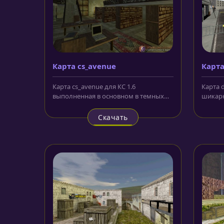
Карта cs_avenue
Карт
Карта cs_avenue для КС 1.6
Карта 
выполненная в основном в темных
шикарн
тонах карта, на которой события...
котора
похвал.
Скачать