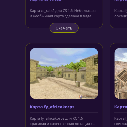
Карта cs_rats2 для CS 1.6. Небольшая
Карта f
и необычная карта сделана в виде
локаци
санузла в квартире, сильно...
отличн
Скачать
Карта fy_africakorps
Карта
Карта fy_africakorps для КС 1.6
Карта f
красивая и качественная локация с
светла