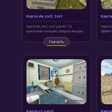
Карта de_csr2_1vs1
Карта
Карта de_csr2_1vs1 для КС 1.6
Карта d
красочная локация, предлагающая
эффект
вниманию игроков и фанатов КС в...
карта,
исполне
Скачать
Карта cs_rats2
Карта 