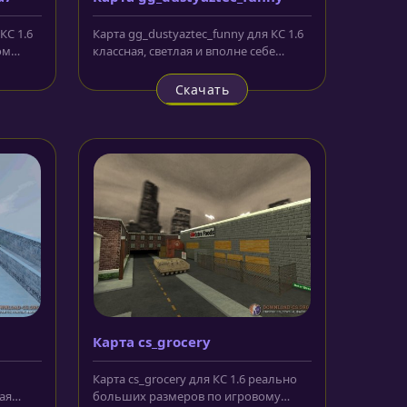
КС 1.6
Карта gg_dustyaztec_funny для КС 1.6
ом
классная, светлая и вполне себе
...
эффектная локация, сделанная с...
Скачать
Карта cs_grocery
Карта cs_grocery для КС 1.6 реально
ая
больших размеров по игровому