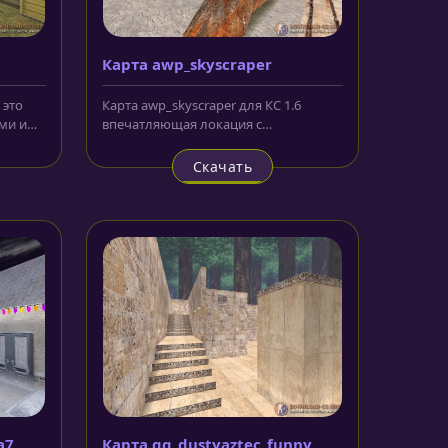
Карта awp_skyscraper
 это
Карта awp_skyscraper для КС 1.6
ми и
впечатляющая локация с
....
качественной прорисовкой. На ней
события...
Скачать
a7
Карта gg_dustyaztec_funny