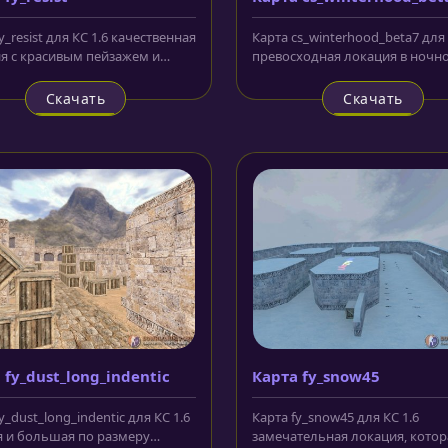
y_resist для КС 1.6 качественная
Карта cs_winterhood_beta7 для 
я с красивым пейзажем и
превосходная локация в ночн
ой прорисовкой. В ней...
зимнем антураже. Представляет
Скачать
Скачать
 fy_dust_long_indentic
Карта fy_snow45
y_dust_long_indentic для КС 1.6
Карта fy_snow45 для КС 1.6
я и большая по размеру
замечательная локация, котор