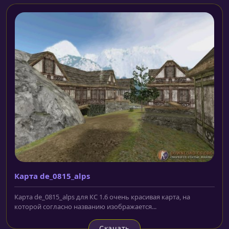
Карта de_0815_alps
Карта de_0815_alps для КС 1.6 очень красивая карта, на
которой согласно названию изображается...
Скачать