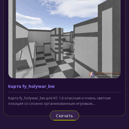
Карта fy_holywar_bw
Карта fy_holywar_bw для КС 1.6 классная и очень светлая
локация со сложно организованным игровым...
Скачать