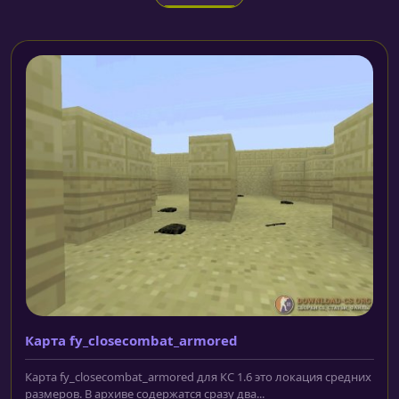
Карта fy_closecombat_armored
Карта fy_closecombat_armored для КС 1.6 это локация средних
размеров. В архиве содержатся сразу два...