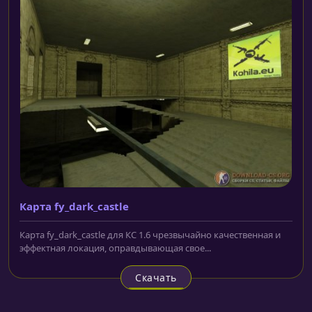
Карта fy_dark_castle
Карта fy_dark_castle для КС 1.6 чрезвычайно качественная и
эффектная локация, оправдывающая свое...
Скачать