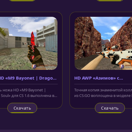
D «M9 Bayonet | Dragon
HD AWP «Азимов» с
анимацией осмотра
 ножа HD «M9 Bayonet |
Точная копия знаменитой кол
 Soul» для CS 1.6 выполнена в
из CS:GO воплощена в моделе
м цвете и украшена узорами...
AWP «Азимов» с анимацией осм
Скачать
Скачать