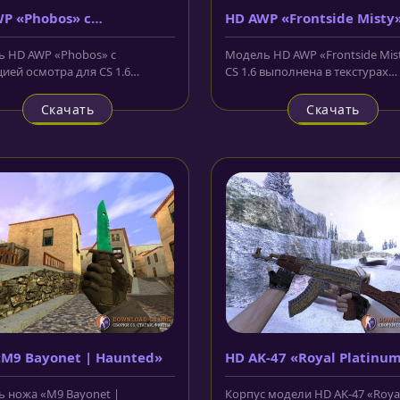
P «Phobos» с
HD AWP «Frontside Misty
ацией осмотра
 HD AWP «Phobos» с
Модель HD AWP «Frontside Mis
ией осмотра для CS 1.6
CS 1.6 выполнена в текстурах
ена в футуристическом стиле.
высокого качества и имеет
..
красивую...
Скачать
Скачать
M9 Bayonet | Haunted»
HD AK-47 «Royal Platinu
Gold»
 ножа «M9 Bayonet |
Корпус модели HD AK-47 «Roya