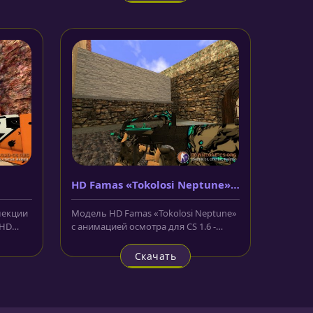
HD Famas «Tokolosi Neptune» с
анимацией осмотра
лекции
Модель HD Famas «Tokolosi Neptune»
 HD
с анимацией осмотра для CS 1.6 -
отра...
является уникальной, созданной...
Скачать