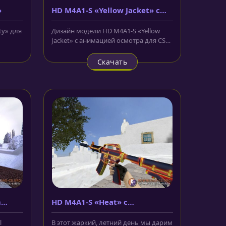
»
HD M4A1-S «Yellow Jacket» с
анимацией осмотра
ty» для
Дизайн модели HD M4A1-S «Yellow
Jacket» с анимацией осмотра для CS
1.6 очень прост. Жёлтый и чёрный...
Скачать
m
HD M4A1-S «Heat» с
анимацией осмотра
l
В этот жаркий, летний день мы дарим