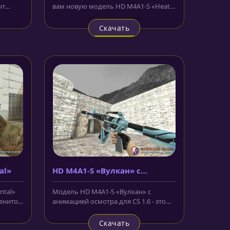
ыт
вам новую модель HD M4A1-S «Heat»
ыми...
с анимацией осмотра для CS...
Скачать
al»
HD M4A1-S «Вулкан» с
анимацией осмотра
ntal»
Модель HD M4A1-S «Вулкан» с
менитой
анимацией осмотра для CS 1.6 - это
скопированный рисунок скина из...
Скачать