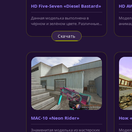
HD Five-Seven «Diesel Bastard»
HD AW
аним
Данная моделька выполнена в
Модель
чёрном и зелёном цвете. Различные
анимац
линии и дополнительные
выполн
геометрические...
Корпус.
Скачать
MAC-10 «Neon Rider»
Нож «
Знаменитая моделька из мастерских
Модель