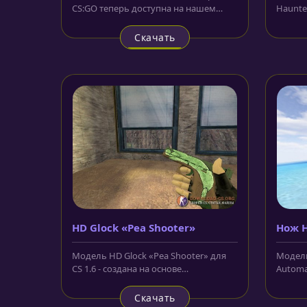
CS:GO теперь доступна на нашем
Haunte
сайте совершенно бесплатно и без...
армейс
Скачать
HD Glock «Pea Shooter»
Нож H
Autom
Модель HD Glock «Pea Shooter» для
Модель
CS 1.6 - создана на основе
Automat
стандартной модели пистолета...
охотни
спорти
Скачать