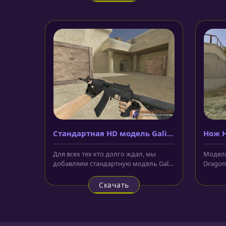
Стандартная HD модель Galil
Нож H
из «CS:GO»
Soul»
Для всех тех кто долго ждал, мы
Модель
добавляем стандартную модель Galil
Dragon
из «CS:GO» для CS 1.6. Выполнено...
красно
Скачать