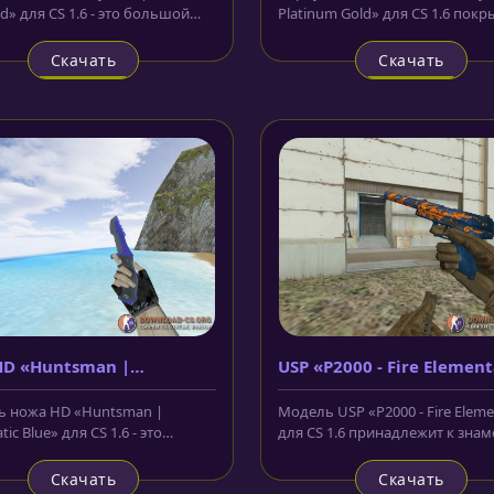
d» для CS 1.6 - это большой
Platinum Gold» для CS 1.6 покр
кий нож с зазубринами и...
бронзой и гравирован различн
Скачать
Скачать
D «Huntsman |
USP «P2000 - Fire Element
atic Blue»
 ножа HD «Huntsman |
Модель USP «P2000 - Fire Eleme
ic Blue» для CS 1.6 - это
для CS 1.6 принадлежит к зна
чий нож выполненный в
серии из CS:GO. Корпус...
вном...
Скачать
Скачать