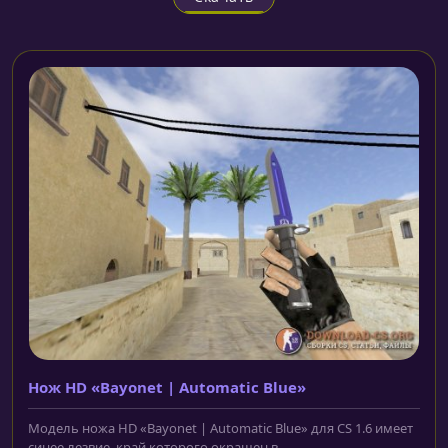
Нож HD «Bayonet | Automatic Blue»
Модель ножа HD «Bayonet | Automatic Blue» для CS 1.6 имеет
синее лезвие, край которого окрашен в...