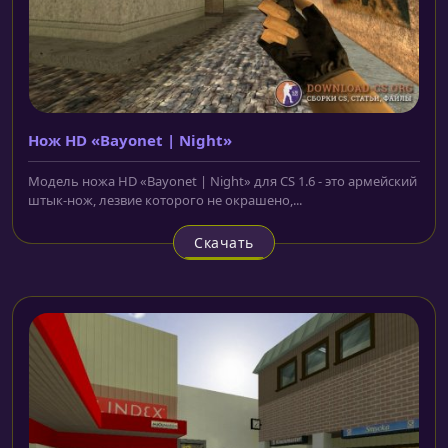
Нож HD «Bayonet | Night»
Модель ножа HD «Bayonet | Night» для CS 1.6 - это армейский
штык-нож, лезвие которого не окрашено,...
Скачать