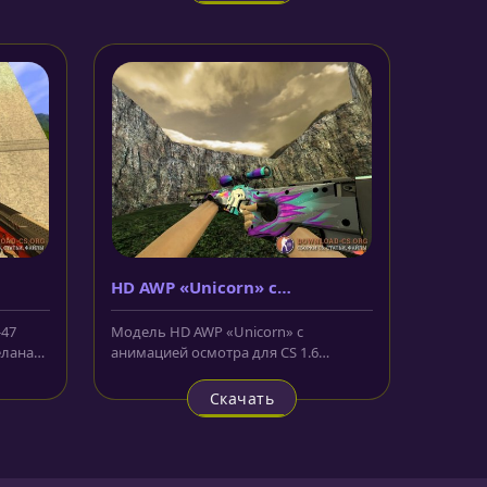
HD AWP «Unicorn» с
анимацией осмотра
-47
Модель HD AWP «Unicorn» с
елана
анимацией осмотра для CS 1.6
украшена очень красивым
изображением на...
Скачать