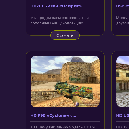
ПП-19 Бизон «Осирис»
USP «
Мы продолжаем вас радовать и
Модель
пополняем нашу коллекцию
другой
моделью ПП-19 Бизон «Осирис» для
выгляд
CS 1.6. Этот...
Скачива
Скачать
HD P90 «Cyclone» с
HD US
анимацией осмотра
К вашему вниманию модель HD P90
HD USP 