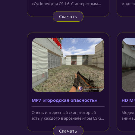
«Cyclone» для CS 1.6. С интересным
модель
изображением трех голов дракона...
террори
Скачать
MP7 «Городская опасность»
HD M4
аним
Очень интересный скин, который
Модель
есть у каждого в арсенале игры CS:GO
анимац
и стоит он относительно...
украше
монстра
Скачать