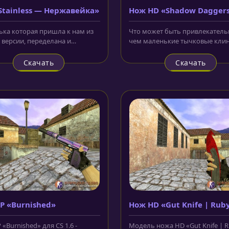
Stainless — Нержавейка»
Нож HD «Shadow Daggers
Ultraviolet»
ка которая пришла к нам из
Что может быть привлекатель
 версии, переделана и
чем маленькие тычковые кли
ит очень достойно.
Только модель ножа HD «Sha
йте...
Daggers...
Скачать
Скачать
P «Burnished»
Нож HD «Gut Knife | Rub
«Burnished» для CS 1.6 -
Модель ножа HD «Gut Knife | 