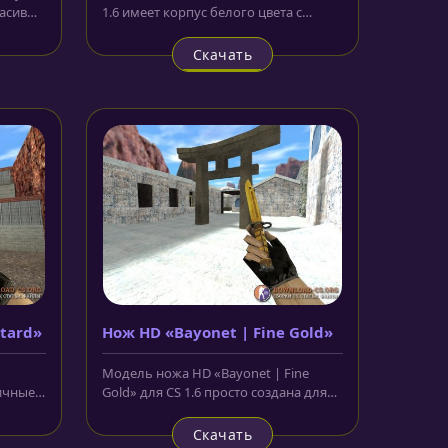
расивый
1.6 имеет корпус белого цвета с
нанесенными на него...
Скачать
stard»
Нож HD «Bayonet | Fine Gold»
Модель ножа HD «Bayonet | Fine
ичные
Gold» для CS 1.6 просто создана для
любителей золотого и блестящего....
Скачать