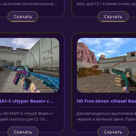
 на основе пистолета контр-
Red» для CS 1.6 имеет очень к
стов из CS:GO. На этот раз...
оттенок лезвия, который...
Скачать
Скачать
A1-S «Hyper Beast» с
HD Five-Seven «Diesel Ba
ацией осмотра
 HD M4A1-S «Hyper Beast» с
Данная моделька выполнена в
ией осмотра для CS 1.6
чёрном и зелёном цвете. Разл
на изображением головы
линии и дополнительные
,...
геометрические...
Скачать
Скачать