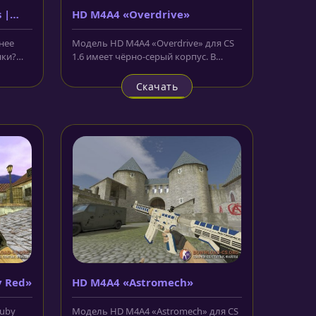
 |
HD M4A4 «Overdrive»
нее
Модель HD M4A4 «Overdrive» для CS
нки?
1.6 имеет чёрно-серый корпус. В
dow
центре притаился хищный зверь....
Скачать
y Red»
HD M4A4 «Astromech»
Ruby
Модель HD M4A4 «Astromech» для CS