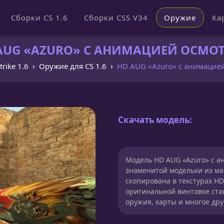
Сборки CS 1.6
Сборки CSS V34
Оружие
Ка
UG «AZURO» С АНИМАЦИЕЙ ОСМОТР
trike 1.6
Оружие для CS 1.6
HD AUG «Azuro» с анимацие
Скачать модель:
Модель HD AUG «Azuro» с а
знаменитой модельки из ма
скопирована в текстурах HD
оригинальной винтовке ста
оружия, карты и многое дру