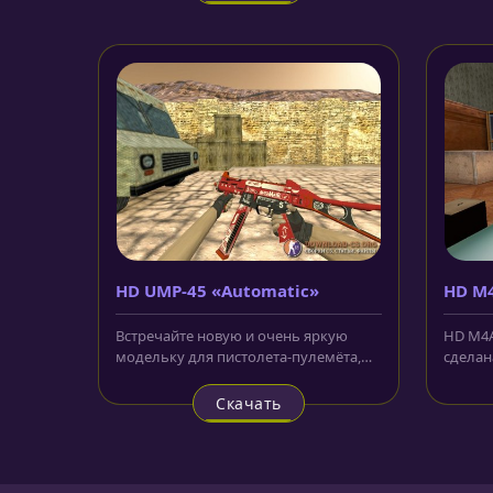
HD UMP-45 «Automatic»
HD M4
Встречайте новую и очень яркую
HD M4A
модельку для пистолета-пулемёта,
сделан
который можно купить играя за обе...
террори
Скачать