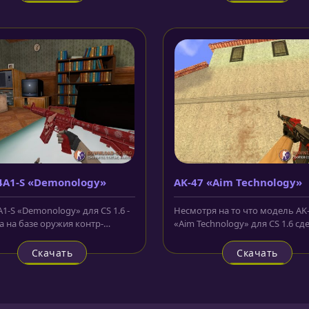
A1-S «Demonology»
AK-47 «Aim Technology»
1-S «Demonology» для CS 1.6 -
Несмотря на то что модель AK
а на базе оружия контр-
«Aim Technology» для CS 1.6 сд
стов из CS:GO. Так как там...
на базе стандартного скина...
Скачать
Скачать