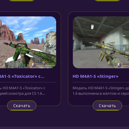
A1-S «Toxicator» с
HD M4A1-S «Stinger»
ацией осмотра
 HD M4A1-S «Toxicator» с
Модель HD M4A1-S «Stinger» д
ией осмотра для CS 1.6
1.6 выполнена в жёлтом и сер
а с использованием текстур...
цвете. На корпусе высечены...
Скачать
Скачать