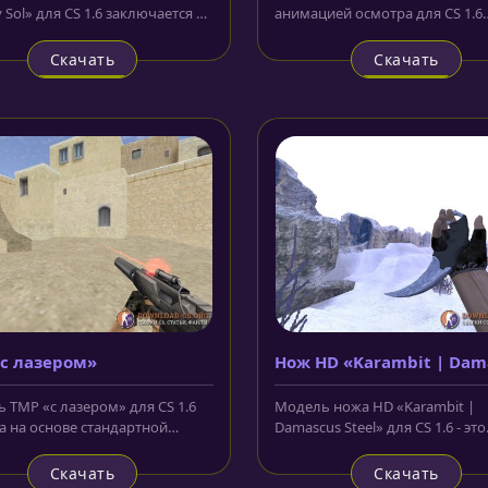
 Sol» для CS 1.6 заключается в
анимацией осмотра для CS 1.6
о на одном...
создана с использованием тек
высокого...
Скачать
Скачать
с лазером»
Нож HD «Karambit | Dam
Steel»
 TMP «с лазером» для CS 1.6
Модель ножа HD «Karambit |
а на основе стандартной
Damasсus Steel» для CS 1.6 - это
ки. Всё выполнено с...
керамбит, лезвие которого
выполнено из...
Скачать
Скачать