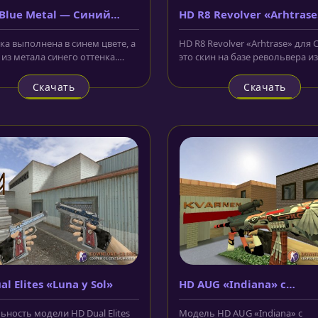
Blue Metal — Синий
HD R8 Revolver «Arhtrase
лл»
ка выполнена в синем цвете, а
HD R8 Revolver «Arhtrase» для CS
 из метала синего оттенка.
это скин на базе револьвера из
одель Aug «Blue Metal —...
который выполнен в...
Скачать
Скачать
l Elites «Luna y Sol»
HD AUG «Indiana» с
анимацией осмотра
ьность модели HD Dual Elites
Модель HD AUG «Indiana» с