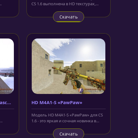
CS 1.6 выполнена в HD текстурах,
стур
имеет красивую анимацию и новые...
Скачать
asсus
HD M4A1-S «PawPaw»
Модель HD M4A1-S «PawPaw» для CS
1.6 - это яркая и сочная новинка в
нашем арсенале. Корпус этой...
Скачать