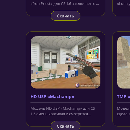
«Iron Priest» для CS 1.6 заключается в
«Luna y
том, что на её белом...
том, чт
Скачать
HD USP «Machamp»
TMP «
Модель HD USP «Machamp» для CS
Модель
1.6 очень красивая и смотрится
сделан
нереально круто. Пистолет выполнен
модель
в...
Скачать