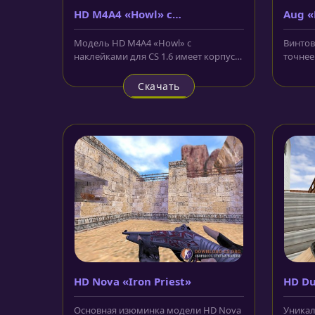
HD M4A4 «Howl» с
Aug «
наклейками
мета
Модель HD M4A4 «Howl» с
Винтов
наклейками для CS 1.6 имеет корпус
точнее
выполненный в красном и чёрном
Также м
цветах....
Скачать
HD Nova «Iron Priest»
HD Dua
Основная изюминка модели HD Nova
Уникал