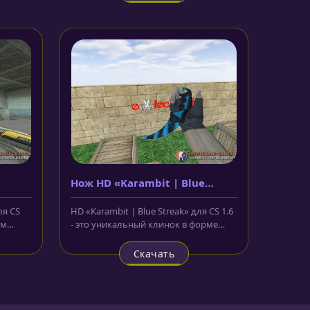
Нож HD «Karambit | Blue
Streak»
ля CS
HD «Karambit | Blue Streak» для CS 1.6
ом
- это уникальный клинок в форме
полумесяца. Лезвие окрашено...
Скачать