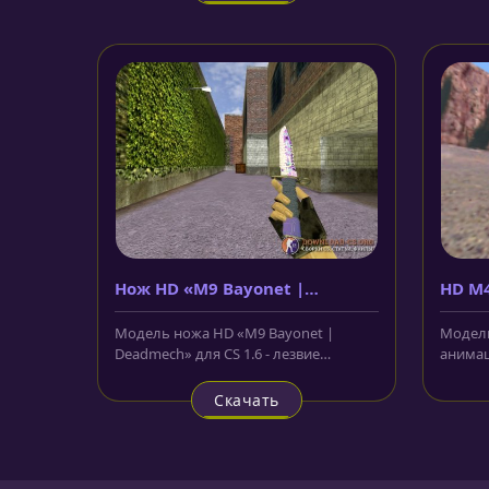
Нож HD «M9 Bayonet |
HD M4
Deadmech»
аним
Модель ножа HD «M9 Bayonet |
Модель
Deadmech» для CS 1.6 - лезвие
анимац
выполнено в фиолетовом цвете, а
сделан
поверх...
Скачать