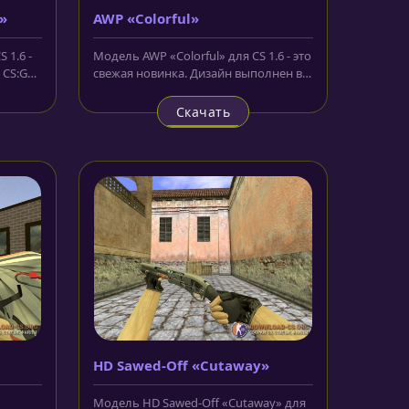
»
AWP «Colorful»
 1.6 -
Модель AWP «Colorful» для CS 1.6 - это
 CS:GO,
свежая новинка. Дизайн выполнен в
ярких цветах и дополнен...
Скачать
HD Sawed-Off «Cutaway»
Модель HD Sawed-Off «Cutaway» для