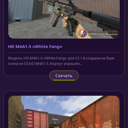
HD M4A1-S «White Fang»
Модель HD M4A1-S «White Fang» для CS 1.6 создана на базе
скина из CS:GO M4A1-S. Корпус украшен...
Скачать