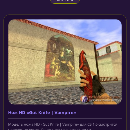
Нож HD «Gut Knife | Vampire»
Модель ножа HD «Gut Knife | Vampire» для CS 1.6 смотрится
нереально круто. Выполнен нож в красном и...