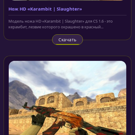
Нож HD «Karambit | Slaughter»
Модель ножа HD «Karambit | Slaughter» для CS 1.6 - это
керамбит, лезвие которого окрашено в красный...
Скачать