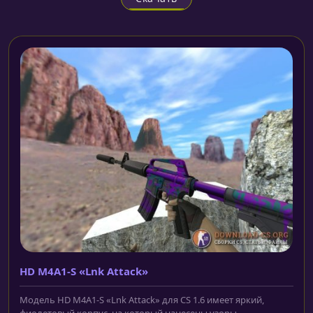
HD M4A1-S «Lnk Attack»
Модель HD M4A1-S «Lnk Attack» для CS 1.6 имеет яркий,