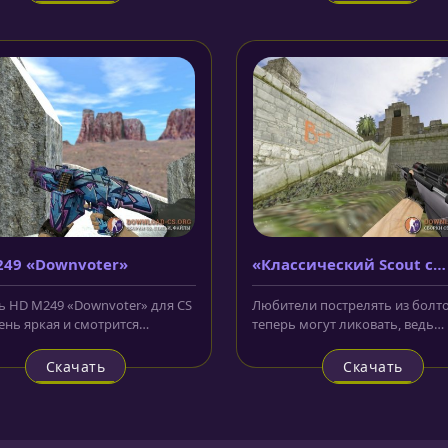
249 «Downvoter»
«Классический Scout с
прицелом»
 HD M249 «Downvoter» для CS
Любители пострелять из болт
чень яркая и смотрится
теперь могут ликовать, ведь
ьно круто. Разработчики...
модель «Классический Scout с
прицелом»...
Скачать
Скачать