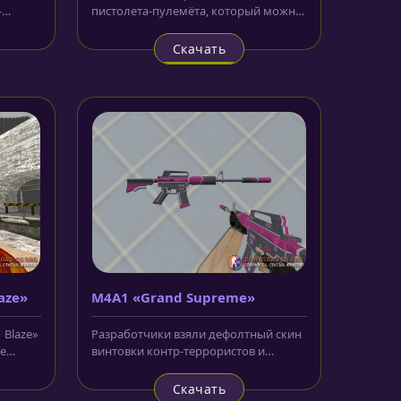
-
пистолета-пулемёта, который можно
приобрести за обе стороны...
Скачать
aze»
M4A1 «Grand Supreme»
 Blaze»
Разработчики взяли дефолтный скин
ие
винтовки контр-террористов и
..
поменяли ему окраску. Также в...
Скачать