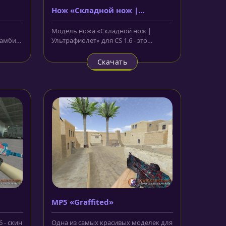
Нож «Складной нож |
Ультрафиолет»
Модель ножа «Складной нож |
ерамбит
Ультрафиолет» для CS 1.6 - это
складной ножичек, лезвие которого...
Скачать
MP5 «Graffited»
 - скин
Одна из самых красивых моделек для