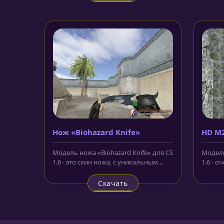
Нож «Biohazard Knife»
HD M
Модель ножа «Biohazard Knife» для CS
Модель
1.6 - это скин ножа, с уникальным
1.6 - о
дизайном. Рукоятка обмотана...
нереал
Скачать