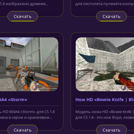
 1.6 изображено древнее
для пистолета-пулемёта контр
ение - кричащая ведьма. Фон...
террористов, выполненный в...
Скачать
Скачать
A4 «Storm»
Нож HD «Bowie Knife | Bl
 HD M4A4 «Storm» для CS 1.6
Модель ножа HD «Bowie Knife |
ена в сером и оранжевом
для CS 1.6 - это нож боуи, лезв
Стиль расскраски близок к...
которого окрашено в красный.
Скачать
Скачать