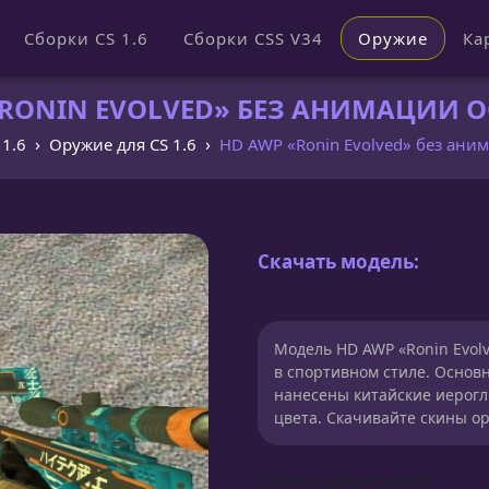
Сборки CS 1.6
Сборки CSS V34
Оружие
Ка
RONIN EVOLVED» БЕЗ АНИМАЦИИ ОС
 1.6
Оружие для CS 1.6
HD AWP «Ronin Evolved» без ани
Скачать модель:
Модель HD AWP «Ronin Evol
в спортивном стиле. Основн
нанесены китайские иерог
цвета. Скачивайте скины ор
Сборка для моделей