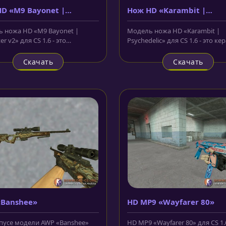
D «M9 Bayonet |
Нож HD «Karambit |
hter v2»
Psychedelic»
 ножа HD «M9 Bayonet |
Модель ножа HD «Karambit |
er v2» для CS 1.6 - это
Psychedelic» для CS 1.6 - это к
кий штык-нож, лезвие
с пластиковой рукояткой,...
о...
Скачать
Скачать
«Banshee»
HD MP9 «Wayfarer 80»
пусе модели AWP «Banshee»
HD MP9 «Wayfarer 80» для CS 1.6