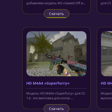
добавляем модель M3 «Sawed-Off из
для CS
CS:GO» для CS 1.6, которую вы также...
привед
Скачать
HD M4A4 «Superfurry»
HD M4
Модель HD M4A4 «Superfurry» для CS
Модель
1.6 - это винтовка для контр-
выполн
террористов, которая выполнена в...
цвете. 
Скачать