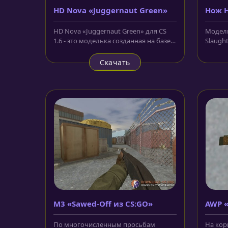
HD Nova «Juggernaut Green»
Нож H
Slaug
HD Nova «Juggernaut Green» для CS
Модель
1.6 - это моделька созданная на базе
Slaught
стандартного скина дробовика...
армейс
которог
Скачать
M3 «Sawed-Off из CS:GO»
AWP 
По многочисленным просьбам
На кор