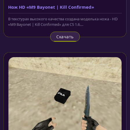
Нож HD «M9 Bayonet | Kill Confirmed»
В текстурах высокого качества создана моделька ножа - HD
«M9 Bayonet | Kill Confirmed» для CS 1.6....
Скачать