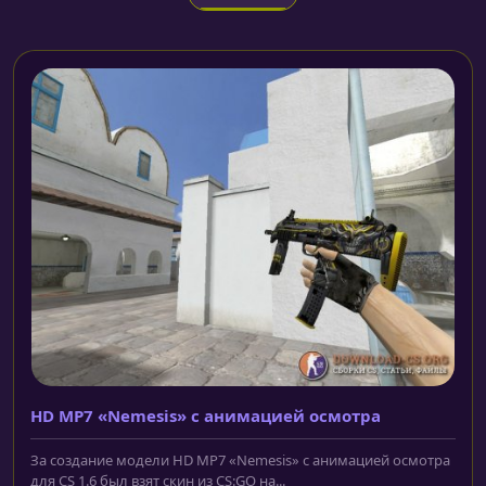
HD MP7 «Nemesis» с анимацией осмотра
За создание модели HD MP7 «Nemesis» с анимацией осмотра
для CS 1.6 был взят скин из CS:GO на...