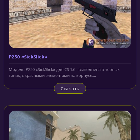
P250 «SickSlick»
Модель P250 «SickSlick» для CS 1.6 - выполнена в чёрных
тонах, с красными элементами на корпусе....
Скачать