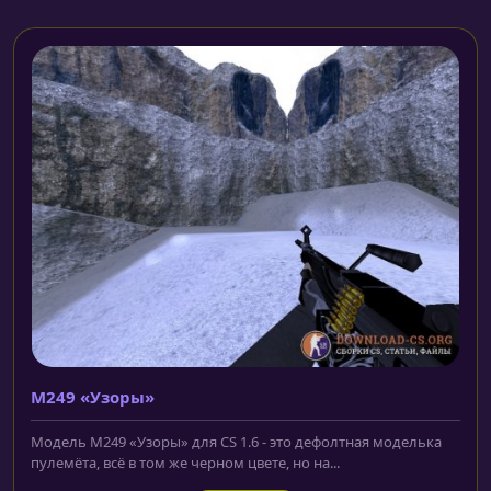
M249 «Узоры»
Модель M249 «Узоры» для CS 1.6 - это дефолтная моделька
пулемёта, всё в том же черном цвете, но на...