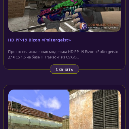
HD PP-19 Bizon «Poltergeist»
Просто великолепная моделька HD PP-19 Bizon «Poltergeist»
для CS 1.6 на базе ПП"Бизон" из CS:GO...
Скачать