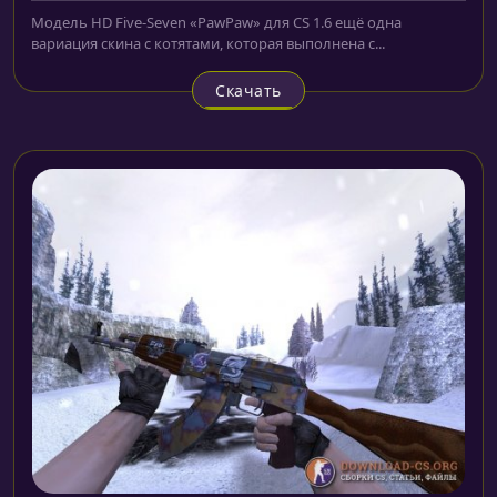
Модель HD Five-Seven «PawPaw» для CS 1.6 ещё одна
вариация скина с котятами, которая выполнена с...
Скачать