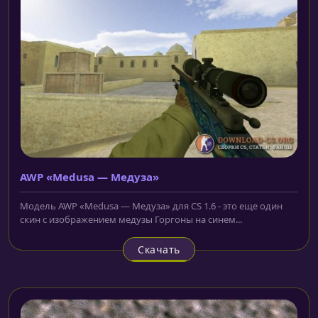
AWP «Medusa — Медуза»
Модель AWP «Medusa — Медуза» для CS 1.6 - это еще один
скин с изображением медузы Горгоны на синем...
Скачать