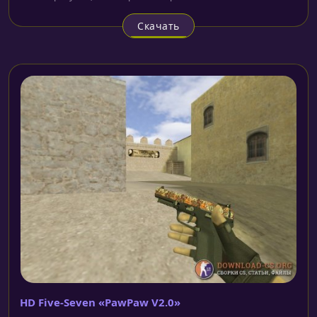
Скачать
HD Five-Seven «PawPaw V2.0»