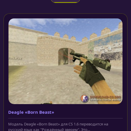
Deagle «Born Beast»
Модель Deagle «Born Beast» для CS 1.6 переводится на
русский язык как "Рождённый зверем". Это...