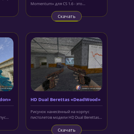
Momentum» для CS 1.6 - это
ту. В
армейский штык-нож, который имеет
очень...
Скачать
idon»
HD Dual Berettas «DeadWood»
Рисунок нанесённый на корпус
пус
пистолетов модели HD Dual Berettas
м
«DeadWood» для CS 1.6, буквально,...
Скачать