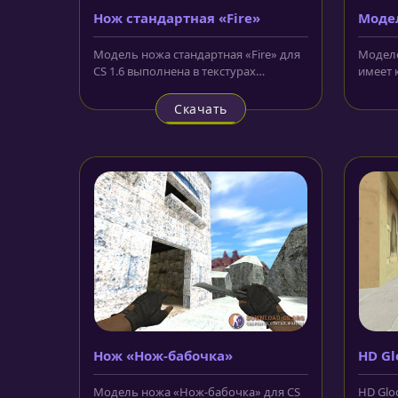
Нож cтандартная «Fire»
Модел
Модель ножа cтандартная «Fire» для
Моделе
CS 1.6 выполнена в текстурах
имеет 
высокого качества и украшена...
корпусе
Скачать
Нож «Нож-бабочка»
HD Gl
Модель ножа «Нож-бабочка» для CS
HD Gloc