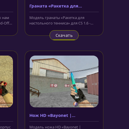
Граната «Ракетка для
настольного тенниса»
к нам
Модель гранаты «Ракетка для
d-Off
настольного тенниса» для CS 1.6 -
замечательная моделька, которая...
Скачать
Нож HD «Bayonet |
Momentum»
корпус
Модель ножа HD «Bayonet |