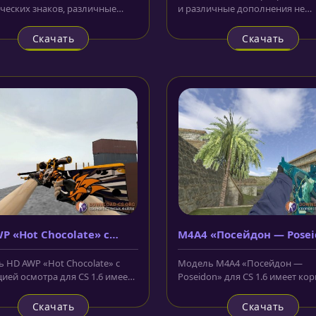
ческих знаков, различные
и различные дополнения не
 и логотипы и всё это...
присущие стандартному вариан
целом...
Скачать
Скачать
P «Hot Chocolate» с
M4A4 «Посейдон — Pose
ацией осмотра
 HD AWP «Hot Chocolate» с
Модель M4A4 «Посейдон —
ией осмотра для CS 1.6 имеет
Poseidon» для CS 1.6 имеет кор
 чёрного цвета, украшенный...
изумрудного цвета, на которо
изображена...
Скачать
Скачать