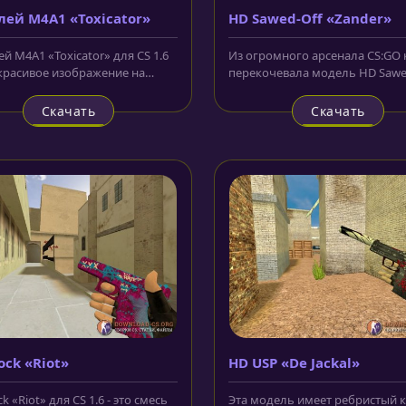
ей M4A1 «Toxicator»
HD Sawed-Off «Zander»
й M4A1 «Toxicator» для CS 1.6
Из огромного арсенала CS:GO 
красивое изображение на
перекочевала модель HD Sawe
 в виде пасти монстра из...
«Zander» для CS 1.6. Внешне...
Скачать
Скачать
ock «Riot»
HD USP «De Jackal»
k «Riot» для CS 1.6 - это смесь
Эта модель имеет ребристый 