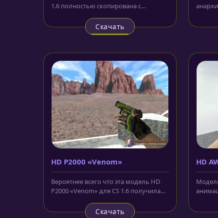
1.6 полностью скопирована с
анархи
оригинальной версии CS:GO. Это
надписи
клинок,...
Скачать
HD P2000 «Venom»
HD AW
аним
Вероятнее всего что эта модель HD
Модель
P2000 «Venom» для CS 1.6 получила
анимац
своё название из-за волнистых...
корпус
Скачать