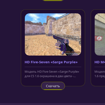
HD Five-Seven «Sarge Purple»
HD M4
Модель HD Five-Seven «Sarge Purple»
Модель
для CS 1.6 окрашена в два цвета -
1.6 пр
фиолетовый и зимний камуфляж....
чёрном,
Скачать