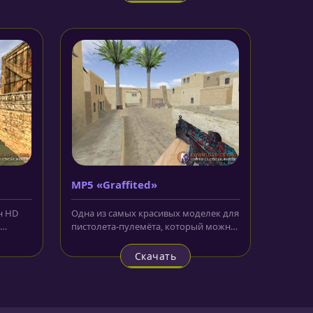
MP5 «Graffited»
н HD
Одна из самых красивых моделек для
пистолета-пулемёта, который можно
ием...
приобрести за обе стороны...
Скачать