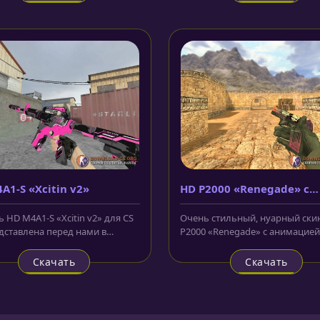
A1-S «Xcitin v2»
HD P2000 «Renegade» с
анимацией осмотра
 HD M4A1-S «Xcitin v2» для CS
Очень стильный, нуарный ски
едставлена перед нами в
P2000 «Renegade» с анимацией
 розовом и сером цветах....
осмотра для CS 1.6 с изображен
Скачать
Скачать