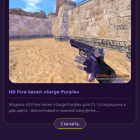
HD Five-Seven «Sarge Purple»
Модель HD Five-Seven «Sarge Purple» для CS 1.6 окрашена в
два цвета - фиолетовый и зимний камуфляж....
Скачать