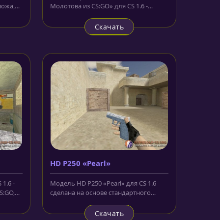
ножа,
Молотова из CS:GO» для CS 1.6 -
перекочевала к нам из мастерских
CS:GO....
Скачать
HD P250 «Pearl»
1.6 -
Модель HD P250 «Pearl» для CS 1.6
S:GO,
сделана на основе стандартного
..
скина из версии CS:GO, в сером и...
Скачать