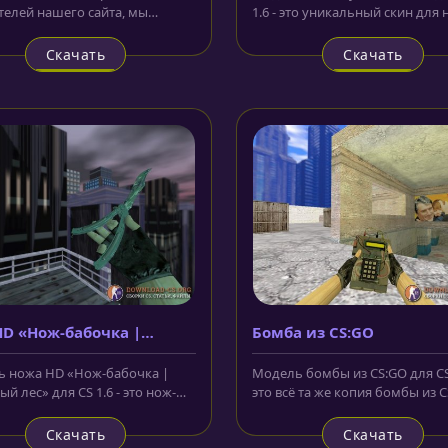
телей нашего сайта, мы
1.6 - это уникальный скин для 
яем модель AWP из CS:GO для
который очень похож на...
.
Скачать
Скачать
D «Нож-бабочка |
Бомба из CS:GO
рный лес»
 ножа HD «Нож-бабочка |
Модель бомбы из CS:GO для CS 
й лес» для CS 1.6 - это нож-
это всё та же копия бомбы из C
а, с лезвием выполненным в...
только этот вариант выполнен.
Скачать
Скачать