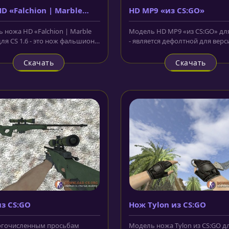
D «Falchion | Marble
HD MP9 «из CS:GO»
 ножа HD «Falchion | Marble
Модель HD MP9 «из CS:GO» для
ля CS 1.6 - это нож фальшион с
- является дефолтной для верс
яющимся лезвием на...
CS:GO. Умельцы полностью...
Скачать
Скачать
з CS:GO
Нож Tylon из CS:GO
огочисленным просьбам
Модель ножа Tylon из CS:GO д