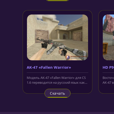
AK-47 «Fallen Warrior»
HD P9
аним
Модель AK-47 «Fallen Warrior» для CS
Восточ
1.6 переводится на русский язык как
AK-47 
падший воин. На корпусе в...
пошли 
Скачать