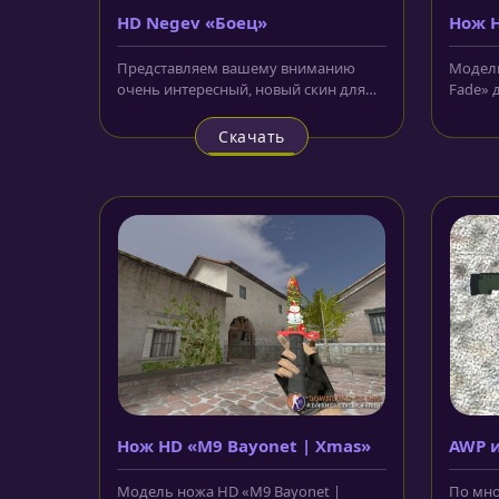
HD Negev «Боец»
Нож H
Fade»
Представляем вашему вниманию
Модель
очень интересный, новый скин для
Fade» д
пулемёта - HD Negev «Боец» для CS...
расшир
Скачать
Нож HD «M9 Bayonet | Xmas»
AWP и
Модель ножа HD «M9 Bayonet |
По мн