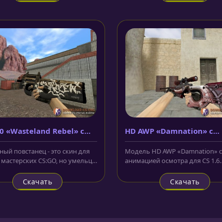
0 «Wasteland Rebel» с
HD AWP «Damnation» с
ацией осмотра
анимацией осмотра
ный повстанец - это скин для
Модель HD AWP «Damnation» с
в мастерских CS:GO, но умельцы
анимацией осмотра для CS 1.6
дальше и портировали...
украшено очень интересным
изображением,...
Скачать
Скачать