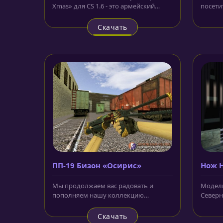
Xmas» для CS 1.6 - это армейский
посети
штык-нож, лезвие которого
добавл
украшено...
CS 1.6...
Скачать
ПП-19 Бизон «Осирис»
Нож H
Севе
Мы продолжаем вас радовать и
Модель
пополняем нашу коллекцию
Северны
моделью ПП-19 Бизон «Осирис» для
бабочк
CS 1.6. Этот...
Скачать