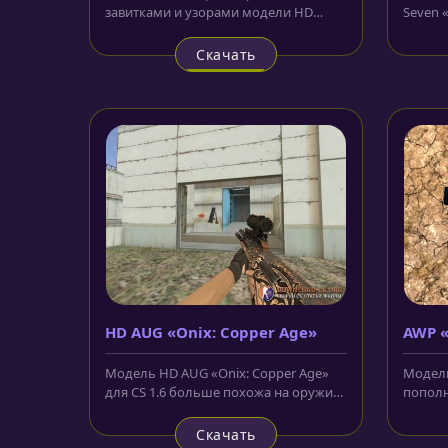
завитками и узорами модели HD
Seven 
M4A1-S «Bengal Tiger» для CS 1.6...
пистол
Скачать
HD AUG «Onix: Copper Age»
AWP «
Модель HD AUG «Onix: Copper Age»
Модель
для CS 1.6 больше похожа на оружие
пополн
которым долго не пользовались и...
жаркий 
Скачать