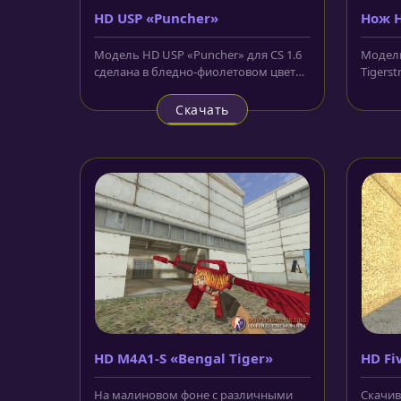
HD USP «Puncher»
Нож H
Tiger
Модель HD USP «Puncher» для CS 1.6
Модель
сделана в бледно-фиолетовом цвете,
Tigerst
с использованием текстур...
штык-н
Скачать
HD M4A1-S «Bengal Tiger»
HD Fi
На малиновом фоне с различными
Скачив