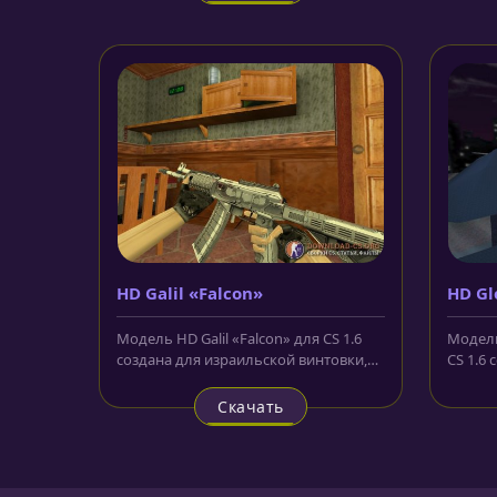
HD Galil «Falcon»
HD Gl
Модель HD Galil «Falcon» для CS 1.6
Модель
создана для израильской винтовки,
CS 1.6
которую можно приобрести...
текстур
Скачать