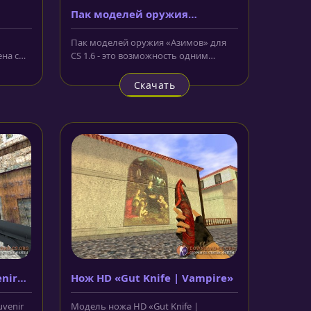
Пак моделей оружия
«Азимов»
Пак моделей оружия «Азимов» для
ена с
CS 1.6 - это возможность одним
го...
махом обновить весь арсенал
вашего...
Скачать
enir
Нож HD «Gut Knife | Vampire»
uvenir
Модель ножа HD «Gut Knife |