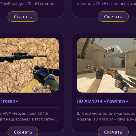
«PawPaw» для CS 1.6 На затворе
New» для CS 1.6 выполнена в 
ета нанесены...
цвете. Только некоторые части.
Скачать
Скачать
Frozen»
HD XM1014 «PawPaw»
 AWP «Frozen» для CS 1.6
Для все любителей няшных ко
ит наш арсенал в этот летний,
модель HD XM1014 «PawPaw» 
день. Корпус этой...
1.6. Эта серия известна из CS:GO.
Скачать
Скачать