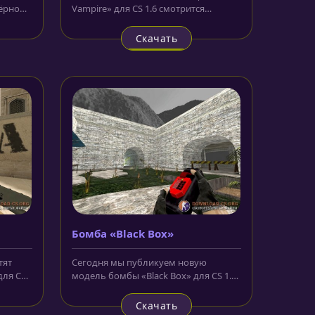
чёрном
Vampire» для CS 1.6 смотрится
..
нереально круто. Выполнен нож в
красном и...
Скачать
Бомба «Black Box»
тят
Сегодня мы публикуем новую
для CS
модель бомбы «Black Box» для CS 1.6,
...
которая разнообразит вашу
привычную...
Скачать