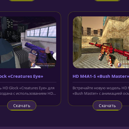
ock «Creatures Eye»
HD M4A1-S «Bush Master»
анимацией осмотра
 HD Glock «Creatures Eye» для
Встречайте новую модель HD 
 создана с использованием HD
«Bush Master» с анимацией ос
, имеет красивую...
для CS 1.6. Как всегда за...
Скачать
Скачать