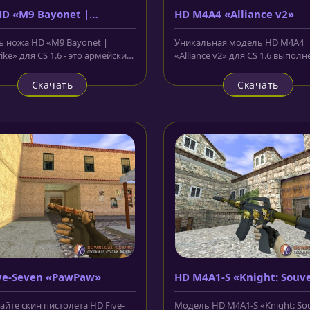
D «M9 Bayonet |
HD M4A4 «Alliance v2»
strike»
 ножа HD «M9 Bayonet |
Уникальная модель HD M4A4
rike» для CS 1.6 - это армейский
«Alliance v2» для CS 1.6 выполн
ож, который выполнен в...
использованием текстур высоко
Скачать
Скачать
ve-Seven «PawPaw»
HD M4A1-S «Knight: Souv
New»
айте скин пистолета HD Five-
Модель HD M4A1-S «Knight: So