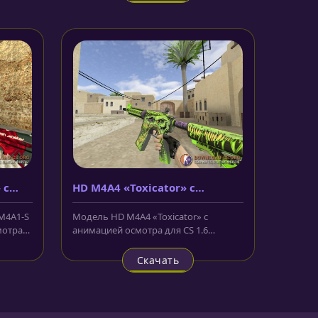
 с
HD M4A4 «Toxicator» с
анимацией осмотра
M4A1-S
Модель HD M4A4 «Toxicator» с
мотра
анимацией осмотра для CS 1.6
украшено очень красивым
изображением в...
Скачать