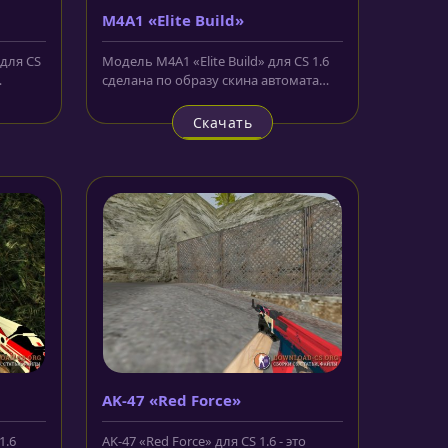
M4A1 «Elite Build»
 для CS
Модель M4A1 «Elite Build» для CS 1.6
сделана по образу скина автомата
...
Калашникова из CS:GO. Нужно...
Скачать
AK-47 «Red Force»
1.6
AK-47 «Red Force» для CS 1.6 - это