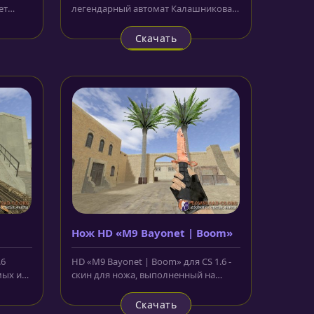
ет
легендарный автомат Калашникова,
..
который создан на базе...
Скачать
Нож HD «M9 Bayonet | Boom»
.6
HD «M9 Bayonet | Boom» для CS 1.6 -
мых и
скин для ножа, выполненный на
.
основе армейского ножа. Лезвие...
Скачать