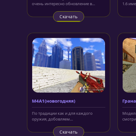
очень интересно обновление в
1.6 им
нашем арсенале. Рукоятка
выполн
окрашена...
Скачать
M4A1(новогодняя)
Грана
По традиции как и для каждого
Модель
оружия, добовляем
смотри
модель M4A1(новогодняя) для CS 1.6.
сможет
Винтовка в...
Скачать