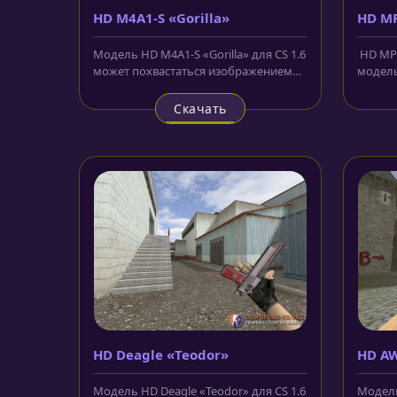
HD M4A1-S «Gorilla»
HD MP
Модель HD M4A1-S «Gorilla» для CS 1.6
HD MP9
может похвастаться изображением
модель
гориллы на своём корпусе....
стиле. 
Скачать
HD Deagle «Teodor»
HD AW
Модель HD Deagle «Teodor» для CS 1.6
Модель