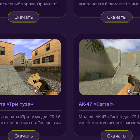
еет чёрный корпус. Орнамент
выполнена в белом цвете, име
ен фосфорной краской....
чёрный магазин и приклад. На.
Скачать
Скачать
та «Три туза»
AK-47 «Cartel»
 гранаты «Три туза» для CS 1.6
Модель AK-47 «Cartel» для CS 1
тся очень классно. Теперь вы
имеет множественные насеко
е почувствовать себя...
узоры на корпусе. Это автомат..
Скачать
Скачать