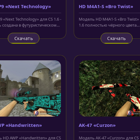
9 «Next Technology»
HD M4A1-S «Bro Twist»
 «Next Technology» для CS 1.6 -
Модель HD M4A1-S «Bro Twist»
 создана в футуристическом
1.6 полностью чёрного цвета.
Разнообразные...
Волнистые лини красного цвета
Скачать
Скачать
P «Handwritten»
AK-47 «Curzon»
 HD AWP «Handwritten» для CS
Модель AK-47 «Curzon» для CS 