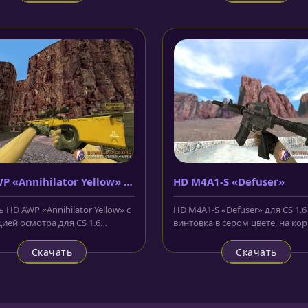
P «Annihilator Yellow» с
HD M4A1-S «Defuser»
ацией осмотра
 HD AWP «Annihilator Yellow» с
HD M4A1-S «Defuser» для CS 1.6 
ией осмотра для CS 1.6
винтовка в сером цвете, на ко
ена в футуристическом...
которой нанесены различные..
Скачать
Скачать