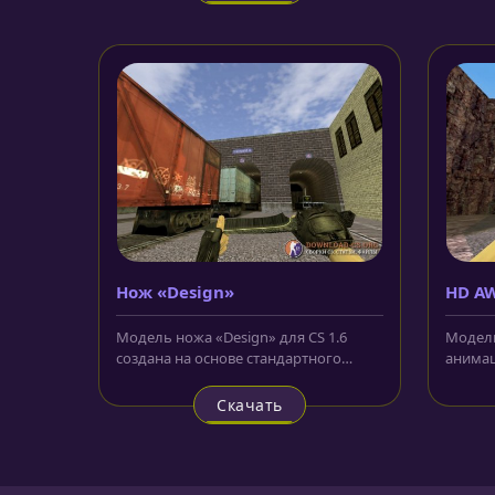
Нож «Design»
HD AW
аним
Модель ножа «Design» для CS 1.6
Модель
создана на основе стандартного
анимац
клинка, имеет привычную
выполн
анимацию...
Скачать