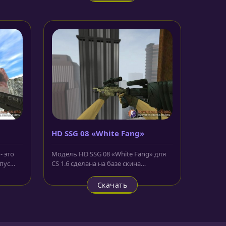
HD SSG 08 «White Fang»
- это
Модель HD SSG 08 «White Fang» для
рпус
CS 1.6 сделана на базе скина
.
пластиковой винтовки из CS:GO....
Скачать