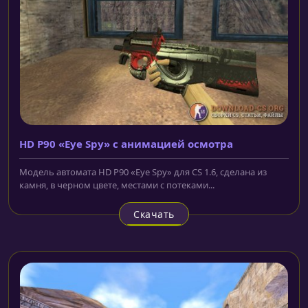
HD P90 «Eye Spy» с анимацией осмотра
Модель автомата HD P90 «Eye Spy» для CS 1.6, сделана из
камня, в черном цвете, местами с потеками...
Скачать