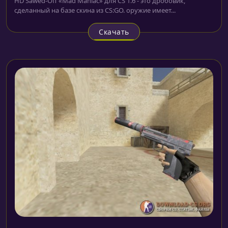
HD Sawed-Off «Mad Maniac» для CS 1.6 - это дробовик,
сделанный на базе скина из CS:GO. оружие имеет...
Скачать