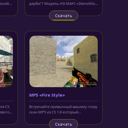
йский
дерби"? Модель HD M4A1 «Demolition
ого...
Derby» для CS 1.6 выполнена
именно...
Скачать
MP5 «Fire Style»
ля CS
Встречайте привычный вашему глазу
евого
скин MP5 из CS 1.6 который
..
полностью переработали и
перекрасили в...
Скачать