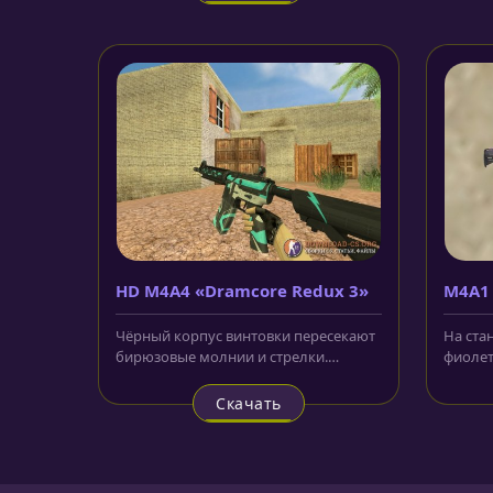
HD M4A4 «Dramcore Redux 3»
M4A1 
Чёрный корпус винтовки пересекают
На ста
бирюзовые молнии и стрелки.
фиолет
Магазин модели HD M4A4
части.
«Dramcore...
Скачать