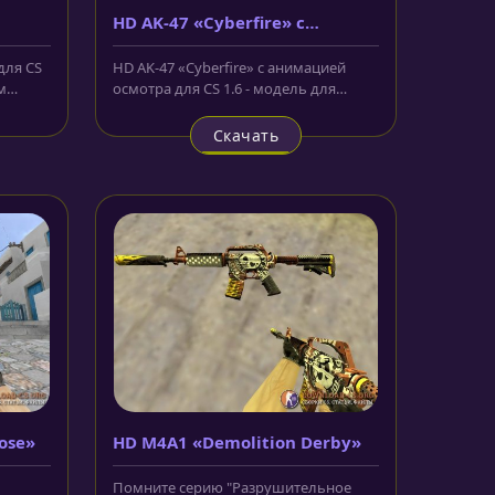
HD AK-47 «Cyberfire» с
анимацией осмотра
для CS
HD AK-47 «Cyberfire» с анимацией
м
осмотра для CS 1.6 - модель для
ут...
легендарной винтовки, которая
всем...
Скачать
ose»
HD M4A1 «Demolition Derby»
Помните серию "Разрушительное