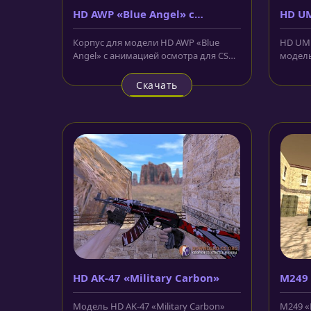
HD AWP «Blue Angel» с
HD UM
анимацией осмотра
Корпус для модели HD AWP «Blue
HD UMP
Angel» с анимацией осмотра для CS
модель
1.6 выполнен в голубом цвете и...
известн
Скачать
HD AK-47 «Military Carbon»
M249
Модель HD AK-47 «Military Carbon»
M249 «