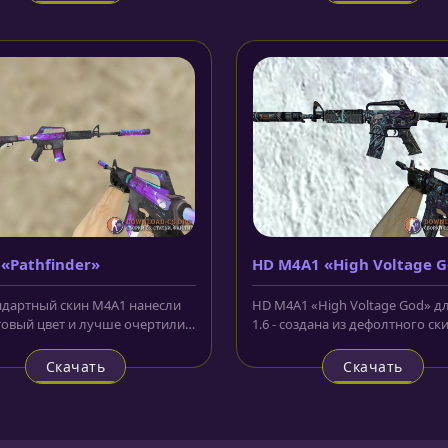
«Pathfinder»
HD M4A1 «High Voltage 
ндартный скин M4A1 нанесли
HD M4A1 «High Voltage God» дл
овый цвет и лучше очертили
1.6 - создана из дефолтного ск
 Получилась модель M4A1...
известного карабина....
Скачать
Скачать