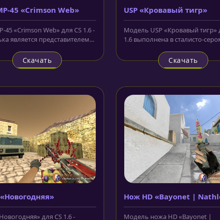
P-45 «Crimson Web»
USP «Кровавый тигр»
-45 «Crimson Web» для CS 1.6 -
Модель USP «Кровавый тигр» 
ка является представителем
1.6 выполнена в сталисто-серо
ой коллекции и...
цвете, а по периметру ствола ид
Скачать
Скачать
 «Новогодняя»
Нож HD «Bayonet | Nathl
Новогодняя» для CS 1.6 -
Модель ножа HD «Bayonet |