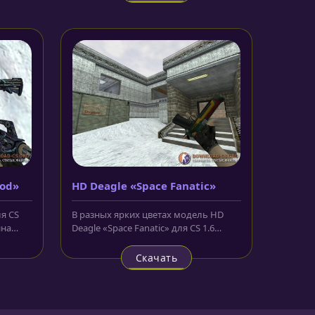
God»
HD Deagle «Space Fanatic»
я CS
В разных ярких цветах модель HD
ина
Deagle «Space Fanatic» для CS 1.6
очень красиво смотрится и не...
Скачать