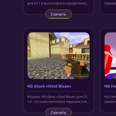
для CS 1.6 выполнена в камуфляжах
прекра
разного вида. Также цвета в...
настро
основе.
Скачать
HD Glock «Oxid Blaze»
HD Fa
Модель HD Glock «Oxid Blaze» для CS
HD Fama
1.6 - это скин пистолета террористов,
самая 
выполненный в...
спокой
Скачать