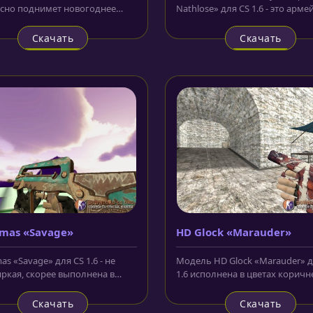
сно поднимет новогоднее
Nathlose» для CS 1.6 - это арме
ение. Выполнен скин на
штык-нож с рукояткой оливков
..
Скачать
Скачать
mas «Savage»
HD Glock «Marauder»
s «Savage» для CS 1.6 - не
Модель HD Glock «Marauder» д
яркая, скорее выполнена в
1.6 исполнена в цветах коричн
ных цветах. В некоторых...
оттенка, которые смешиваются.
Скачать
Скачать