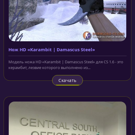
Нож HD «Karambit | Damasсus Steel»
Модель ножа HD «Karambit | Damasсus Steel» для CS 1.6 - это
керамбит, лезвие которого выполнено из...
Скачать