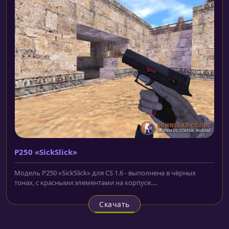
P250 «SickSlick»
Модель P250 «SickSlick» для CS 1.6 - выполнена в чёрных
тонах, с красными элементами на корпусе....
Скачать