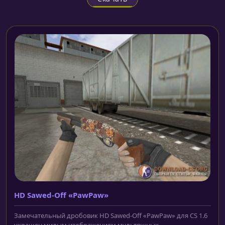
HD Sawed-Off «PawPaw»
Замечательный дробовик HD Sawed-Off «PawPaw» для CS 1.6