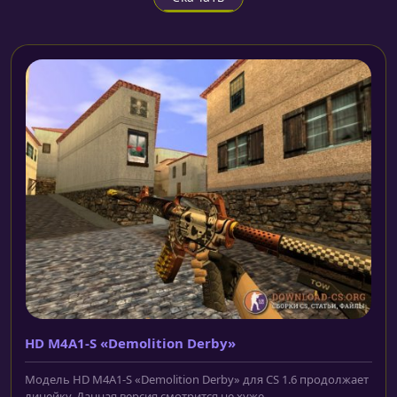
HD M4A1-S «Demolition Derby»
Модель HD M4A1-S «Demolition Derby» для CS 1.6 продолжает
линейку. Данная версия смотрится не хуже...