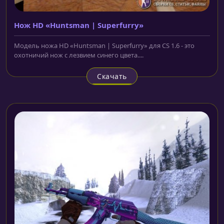
Нож HD «Huntsman | Superfurry»
Модель ножа HD «Huntsman | Superfurry» для CS 1.6 - это
охотничий нож с лезвием синего цвета....
Скачать