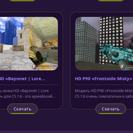
D «Bayonet | Lore
HD P90 «Frontside Misty»
ke»
 ножа HD «Bayonet | Lore
Модель HD P90 «Frontside Mist
 для CS 1.6 - это армейский
CS 1.6 очень симпатична и заб
лезвие выполненным из...
выполненная в белом и...
Скачать
Скачать