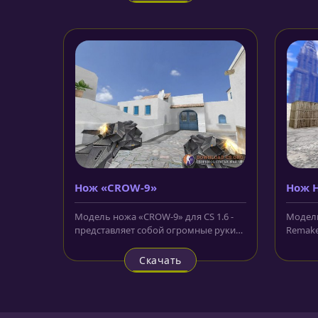
Нож «CROW-9»
Нож H
Rema
Модель ножа «CROW-9» для CS 1.6 -
Модель
представляет собой огромные руки
Remake»
робота, на фронтальной стороне...
нож с 
Скачать