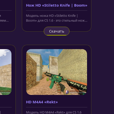
Нож HD «Stiletto Knife | Boom»
м
Модель ножа HD «Stiletto Knife |
ляем
Boom» для CS 1.6 - это стильный нож с
я CS
выдвижным, тонким лезвием....
Скачать
HD M4A4 «Rekt»
|
Модель HD M4A4 «Rekt» для CS 1.6