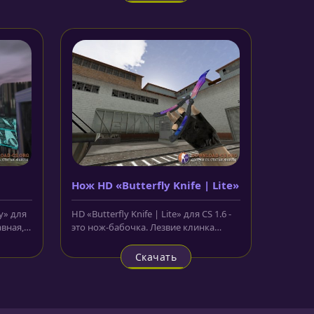
Нож HD «Butterfly Knife | Lite»
y» для
HD «Butterfly Knife | Lite» для CS 1.6 -
авная,
это нож-бабочка. Лезвие клинка
выполнена в розовом, синем...
Скачать