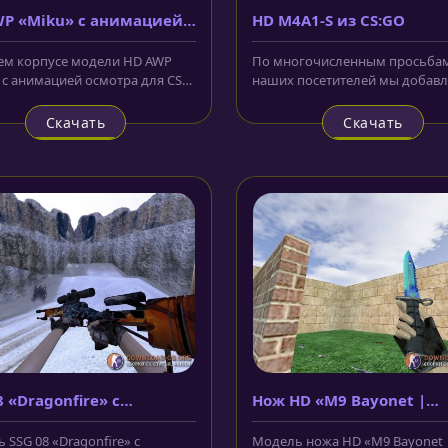
WP «Miku» с анимацией
HD M4A1-S из CS:GO
тра
ем корпусе модели HD AWP
По многочисленным просьба
 с анимацией осмотра для CS
наших посетителей мы добав
бражён рисунок в стиле...
модель HD M4A1-S из CS:GO дл
1.6....
Скачать
Скачать
8 «Dragonfire» с
Нож HD «M9 Bayonet |
ацией осмотра
Reptilleupted»
 SSG 08 «Dragonfire» с
Модель ножа HD «M9 Bayonet 