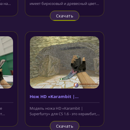
на на
имеет бирюзовый и древесный цвет
ожа....
корпуса. По всей поверхности...
Скачать
Нож HD «Karambit |
Superfurry»
e
Модель ножа HD «Karambit |
ет
Superfurry» для CS 1.6 - это керамбит,
о...
лезвие которого окрашено в синий,...
Скачать