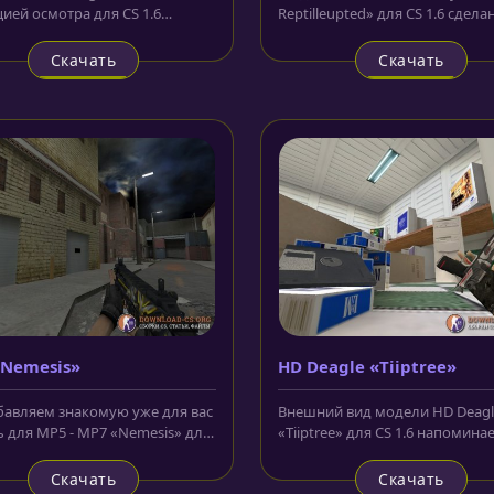
ией осмотра для CS 1.6
Reptilleupted» для CS 1.6 сдела
а по образу дефолтного
основе большого армейского н
Скачать
Скачать
Nemesis»
HD Deagle «Tiiptree»
авляем знакомую уже для вас
Внешний вид модели HD Deagl
 для MP5 - MP7 «Nemesis» для
«Tiiptree» для CS 1.6 напомина
 За основу взят скин...
космическое оружие. Есть что т
Скачать
Скачать