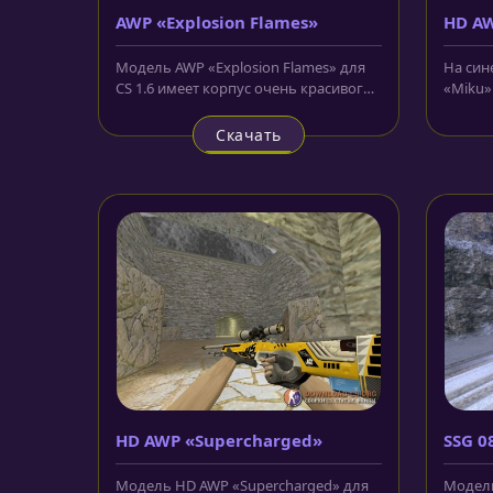
AWP «Explosion Flames»
HD A
осмо
Модель AWP «Explosion Flames» для
На син
CS 1.6 имеет корпус очень красивого
«Miku»
цвета. Оттенок выбран...
1.6 изо
Скачать
HD AWP «Supercharged»
SSG 0
аним
Модель HD AWP «Supercharged» для
Модель