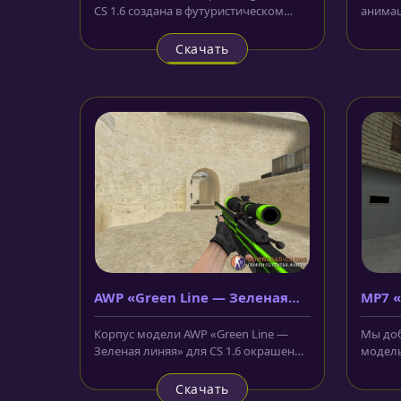
CS 1.6 создана в футуристическом
анимац
стиле и имеет жёлтый корпус....
сделан
скина...
Скачать
AWP «Green Line — Зеленая
MP7 «
линяя»
Корпус модели AWP «Green Line —
Мы доб
Зеленая линяя» для CS 1.6 окрашен
модель
матовый, чёрный цвет. Вдоль...
CS 1.6.
Скачать