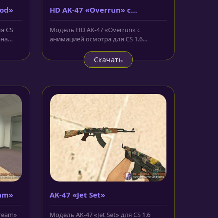
God»
HD AK-47 «Overrun» с
анимацией осмотра
я CS
Модель HD AK-47 «Overrun» с
ина
анимацией осмотра для CS 1.6
получилась чертовски
привлекательной....
Скачать
eam»
AK-47 «Jet Set»
ream»
Модель AK-47 «Jet Set» для CS 1.6