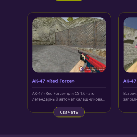
AK-47 «Red Force»
AK-47
AK-47 «Red Force» для CS 1.6 - это
Встреч
легендарный автомат Калашникова,
запом
который создан на базе...
«Acid» 
чем то..
Скачать