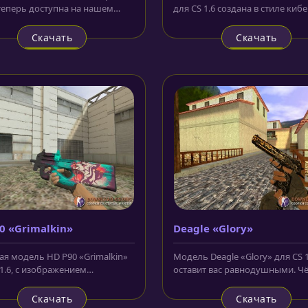
теперь доступна на нашем
для CS 1.6 создана в стиле кибе
совершенно бесплатно и без...
Корпус окрашен орнаментом..
Скачать
Скачать
0 «Grimalkin»
Deagle «Glory»
ая модель HD P90 «Grimalkin»
Модель Deagle «Glory» для CS 1
 1.6, с изображением
оставит вас равнодушными. Ч
ьского тигра, который
корпус, узоры в стиле...
...
Скачать
Скачать