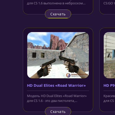
для CS 1.6 выполнена в неброском
CS:GO 
стиле. Корпус оружия, как будто,...
сайте 
Скачать
HD Dual Elites «Road Warrior»
HD P9
Модель HD Dual Elites «Road Warrior»
Красив
для CS 1.6 - это два пистолета,
для CS
которые окрашены в тёмные...
бенгал
окружен
Скачать