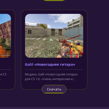
Galil «Новогодняя гитара»
я CS
Модель Galil «Новогодняя гитара»
для CS 1.6 - очень интересная и
заюавная моделька, которая просто...
Скачать