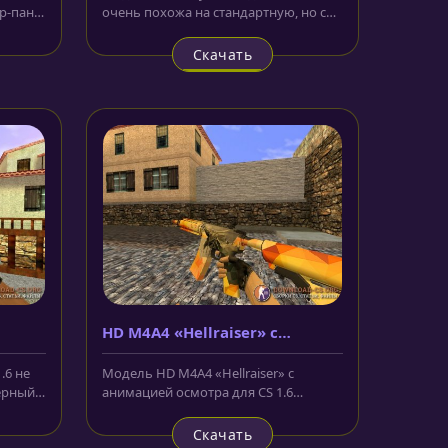
р-панк.
очень похожа на стандартную, но с
.
более четкими текстурами и...
Скачать
HD M4A4 «Hellraiser» с
анимацией осмотра
.6 не
Модель HD M4A4 «Hellraiser» с
ёрный
анимацией осмотра для CS 1.6
сделана в витражном стиле.
Оранжевые и...
Скачать