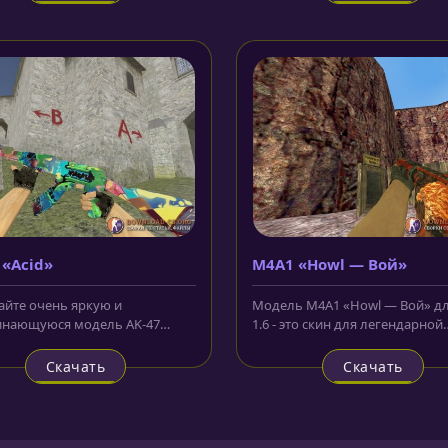
 «Acid»
M4A1 «Howl — Вой»
айте очень яркую и
Модель M4A1 «Howl — Вой» дл
инающуюся модель AK-47
1.6 - это скин для легендарной
для CS 1.6. Рисунок на корпусе,
винтовки контр-террористов.
.
Данная...
Скачать
Скачать