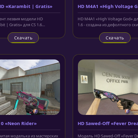
D «Karambit | Gratis»
HD M4A1 «High Voltage 
нт лезвия модели HD
HD M4A1 «High Voltage God» дл
it | Gratis» для CS 1.6
1.6 - создана из дефолтного ск
нает мозайку из лоскутов
известного карабина....
Скачать
Скачать
0 «Neon Rider»
HD Sawed-Off «Fever Dr
итая моделька из мастерских
Модель HD Sawed-Off «Fever D