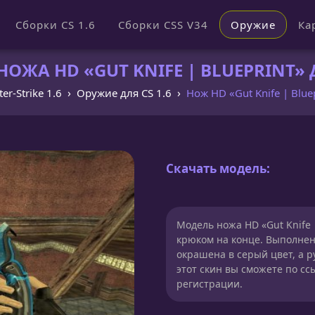
Сборки CS 1.6
Сборки CSS V34
Оружие
Ка
ОЖА HD «GUT KNIFE | BLUEPRINT» Д
er-Strike 1.6
Оружие для CS 1.6
Нож HD «Gut Knife | Blue
Скачать модель:
Модель ножа HD «Gut Knife |
крюком на конце. Выполнен
окрашена в серый цвет, а р
этот скин вы сможете по сс
регистрации.