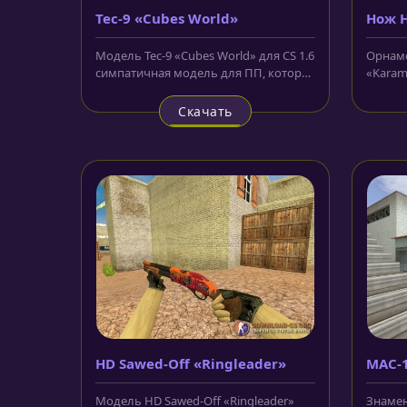
Tec-9 «Cubes World»
Нож H
Модель Tec-9 «Cubes World» для CS 1.6
Орнаме
симпатичная модель для ПП, которая
«Karamb
появилась сегодня у нас на...
напоми
ткани...
Скачать
HD Sawed-Off «Ringleader»
MAC-1
Модель HD Sawed-Off «Ringleader»
Знамен