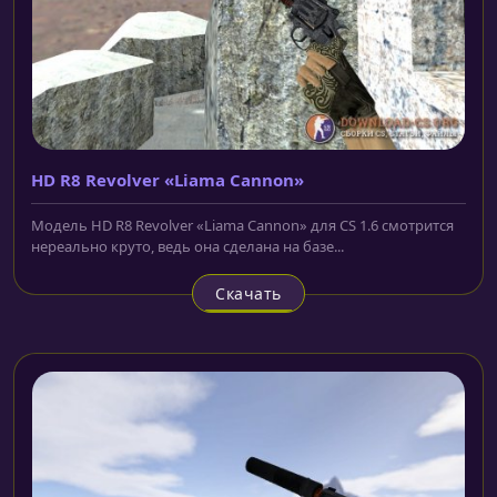
HD R8 Revolver «Liama Cannon»
Модель HD R8 Revolver «Liama Cannon» для CS 1.6 смотрится
нереально круто, ведь она сделана на базе...
Скачать