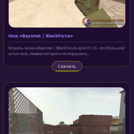
Нож «Bayonet | BlackForce»
Модель ножа «Bayonet | BlackForce» для CS 1.6 - это большой
штык-нож, лезвие которого не окрашено....
Скачать