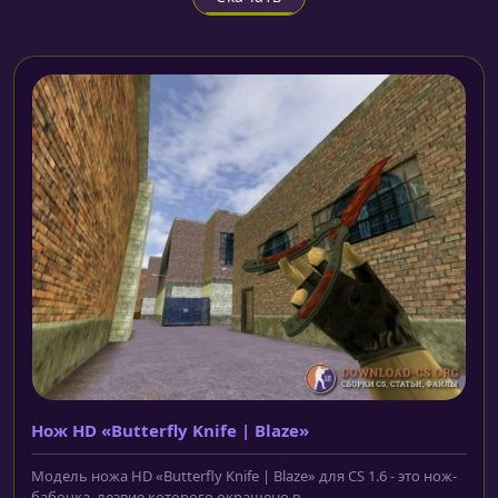
Нож HD «Butterfly Knife | Blaze»
Модель ножа HD «Butterfly Knife | Blaze» для CS 1.6 - это нож-
бабочка, лезвие которого окрашено в...