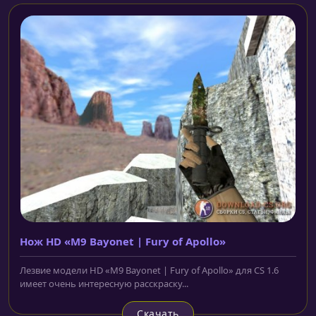
Нож HD «M9 Bayonet | Fury of Apollo»
Лезвие модели HD «M9 Bayonet | Fury of Apollo» для CS 1.6
имеет очень интересную расскраску...
Скачать