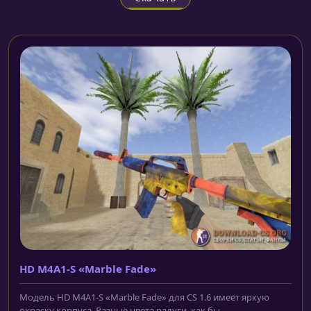
HD M4A1-S «Marble Fade»
Модель HD M4A1-S «Marble Fade» для CS 1.6 имеет яркую
окраску корпуса. Разные цвета радуги, как бы,...