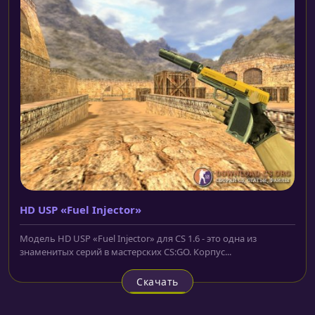
HD USP «Fuel Injector»
Модель HD USP «Fuel Injector» для CS 1.6 - это одна из
знаменитых серий в мастерских CS:GO. Корпус...
Скачать