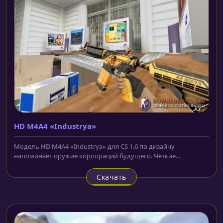
HD M4A4 «Industrya»
Модель HD M4A4 «Industrya» для CS 1.6 по дизайну
напоминает оружие корпораций будущего. Чёткие...
Скачать