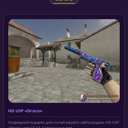
HD USP «Draco»
Очередной подарок для гостей нашего сайта модель HD USP
«Draco» для CS 1.6. Сделана она для...