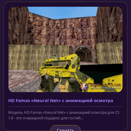
HD Famas «Neural Net» с анимацией осмотра
Модель HD Famas «Neural Net» с анимацией осмотра для CS
1.6 - это очередной подарок для гостей...
Скачать