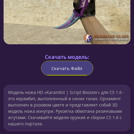
Скачать модель:
Скачать Файл
Модель ножа HD «Karambit | Script Booster» для CS 1.6 -
это керамбит, выполненный в синих тонах. Орнамент
выполнен в розовом цвете и представляет собой 3D
модель ножа изнутри. Рукоятка обмотана резиновыми
жгутами. Скачивайте модели оружия и сборки CS 1.6 с
нашего портала.