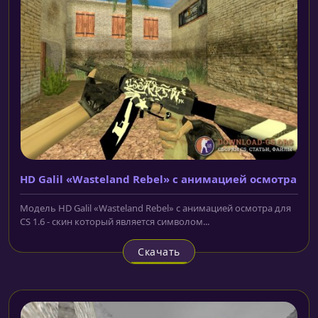
HD Galil «Wasteland Rebel» с анимацией осмотра
Модель HD Galil «Wasteland Rebel» с анимацией осмотра для
CS 1.6 - скин который является символом...
Скачать