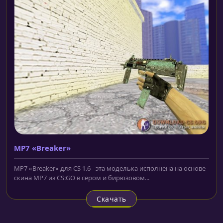
MP7 «Breaker»
MP7 «Breaker» для CS 1.6 - эта моделька исполнена на основе
скина MP7 из CS:GO в сером и бирюзовом...
Скачать