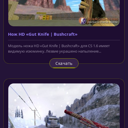
Нож HD «Gut Knife | Bushcraft»
Модель ножа HD «Gut Knife | Bushcraft» для CS 1.6 имеет
видимую изюминку. Лезвие украшено напыление...
Скачать