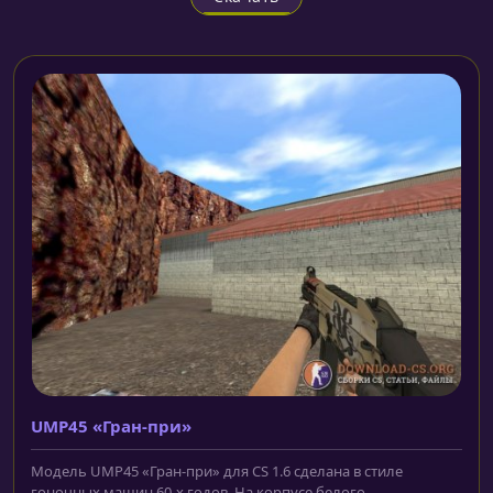
UMP45 «Гран-при»
Модель UMP45 «Гран-при» для CS 1.6 сделана в стиле
гоночных машин 60-х годов. На корпусе белого...