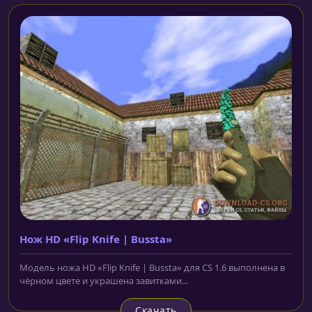
Нож HD «Flip Knife | Bussta»
Модель ножа HD «Flip Knife | Bussta» для CS 1.6 выполнена в
чёрном цвете и украшена завитками...
Скачать