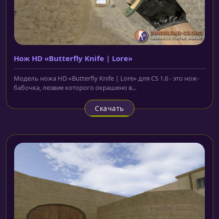
Нож HD «Butterfly Knife | Lore»
Модель ножа HD «Butterfly Knife | Lore» для CS 1.6 - это нож-
бабочка, лезвие которого окрашено в...
Скачать