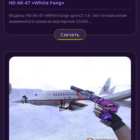
HD AK-47 «White Fang»
Модель HD AK-47 «White Fang» для CS 1.6 - это точная копия
знаменитого скина из мастерских CS:GO....
Скачать