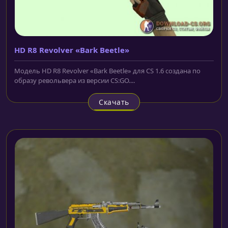
HD R8 Revolver «Bark Beetle»
Модель HD R8 Revolver «Bark Beetle» для CS 1.6 создана по
образу револьвера из версии CS:GO....
Скачать