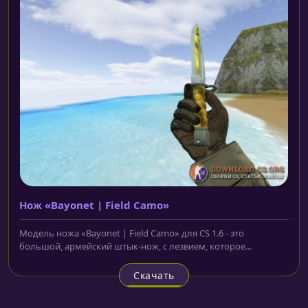
Нож «Bayonet | Field Camo»
Модель ножа «Bayonet | Field Camo» для CS 1.6 - это
большой, армейский штык-нож, с лезвием, которое...
Скачать