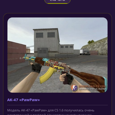
AK-47 «PawPaw»
Модель AK-47 «PawPaw» для CS 1.6 получилась очень