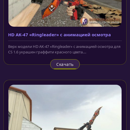
HD AK-47 «Ringleader» с анимацией осмотра
Верх модели HD AK-47 «Ringleader» с анимацией осмотра для
CS 1.6 украшен граффити красного цвета....
Скачать