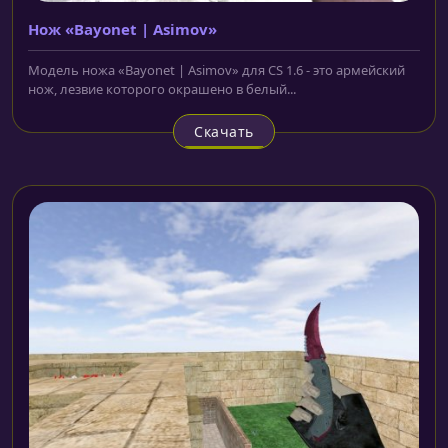
Нож «Bayonet | Asimov»
Модель ножа «Bayonet | Asimov» для CS 1.6 - это армейский
нож, лезвие которого окрашено в белый...
Скачать