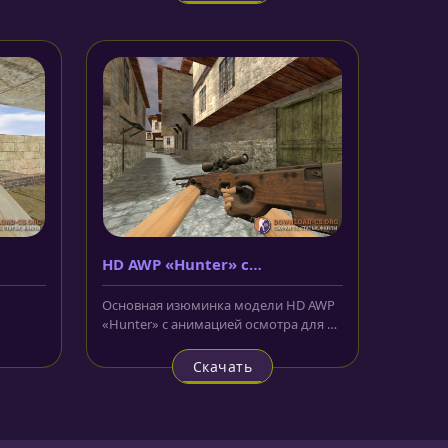
HD AWP «Hunter» с
анимацией осмотра
Основная изюминка модели HD AWP
«Hunter» с анимацией осмотра для CS
1.6 в том, что корпус её покрыт...
Скачать