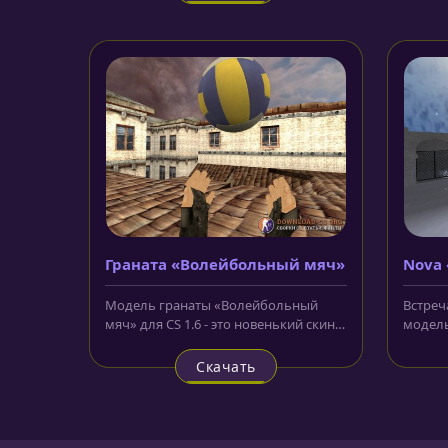
Граната «Волейбольный мяч»
Nova 
Модель гранаты «Волейбольный
Встреч
мяч» для CS 1.6 - это новенький скин
модель
для гранаты, который заменяет её...
1.6 вы
Скачать