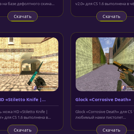
а на базе дефолтного скина
v2.0» для CS 1.6 выполнена в 
та - пулемёта, который...
камуфляже и имеет различные.
Скачать
Скачать
D «Stiletto Knife |
Glock «Corrosive Death»
er»
ножа HD «Stiletto Knife |
Glock «Corrosive Death» для CS 1
r» для CS 1.6 выполнена в
любимый нами пистолет
вом и сером цвете. Лезвие...
террористов, который выполнен
Скачать
Скачать