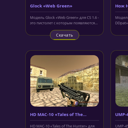
Glock «Web Green»
Нож H
Модель Glock «Web Green» для CS 1.6 -
Модель 
это пистолет с которым появляются
DDpat»
террористы в самом начале,...
утончё
Скачать
HD MAC-10 «Tales of The
UMP-4
Hunter»
HD MAC-10 «Tales of The Hunter» для
UMP-45 