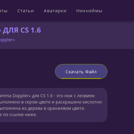
рты
Статьи
Аватарки
Никнеймы
ДЛЯ CS 1.6
oppler»
Скачать Файл
amma Doppler» для CS 1.6 - это нож с лезвием
выполнено в сером цвете и раскрашено кислотно-
выполнена из дерева в оранжевом цвете.
е по ссылке ниже.