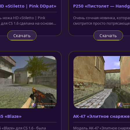
D «Stiletto | Pink DDpat»
P250 «Пистолет — Hand
ножа HD «Stiletto | Pink
Очень сочная новинка, котора
 для CS 1.6 сделана на основе
смотрится просто потрясающе
нного ножа, который...
текстурах HD - P250 «Пистолет 
Скачать
Скачать
5 «Blaze»
AK-47 «Элитное снаряж
v2.0»
«Blaze» для CS 1.6 - была
Модель AK-47 «Элитное снаря