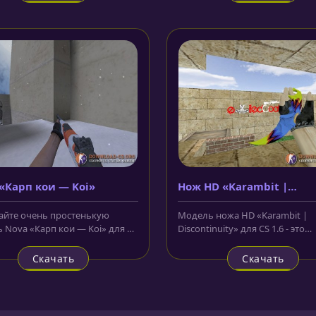
«Карп кои — Koi»
Нож HD «Karambit |
Discontinuity»
айте очень простенькую
Модель ножа HD «Karambit |
 Nova «Карп кои — Koi» для CS
Discontinuity» для CS 1.6 - это
полненную в стиле, похожем...
керамбит, лезвие и рукоятка
которого...
Скачать
Скачать