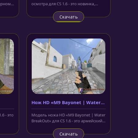
чёрном
осмотра для CS 1.6 - это новинка,
..
которую мы дарим вам в этот...
Скачать
Нож HD «M9 Bayonet | Water
BreakOut»
.6 - это
Модель ножа HD «M9 Bayonet | Water
BreakOut» для CS 1.6 - это армейский
 в...
штык-нож с керамической...
Скачать