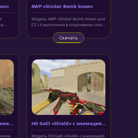
gun»
AWP «Sticker Bomb Snow»
я
Модель AWP «Sticker Bomb Snow» для
 в
CS 1.6 выполнена в спортивном стиле.
—...
Корпус окрашен в белый...
Скачать
ение
HD Galil «Shield» с анимацией
осмотра
жение
Модель HD Galil «Shield» с анимацией